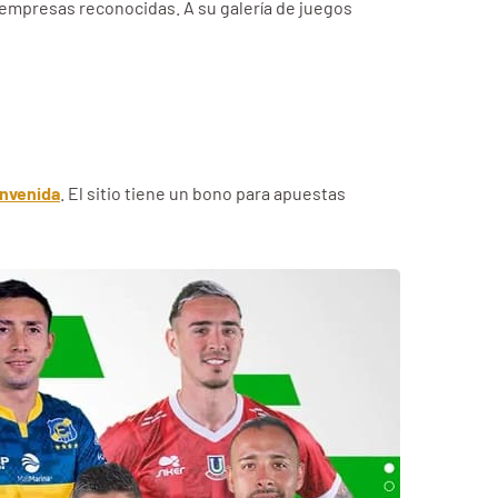
 empresas reconocidas. A su galería de juegos
envenida
. El sitio tiene un bono para apuestas