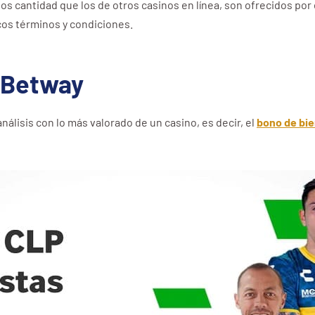
s cantidad que los de otros casinos en línea, son ofrecidos por
cos términos y condiciones.
 Betway
análisis con lo más valorado de un casino, es decir, el
bono de bi