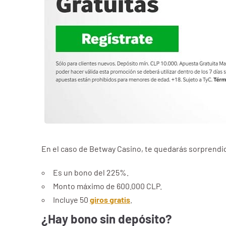
En el caso de Betway Casino, te quedarás sorprendid
Es un bono del 225%.
Monto máximo de 600.000 CLP.
Incluye 50
giros gratis
.
¿Hay bono sin depósito?