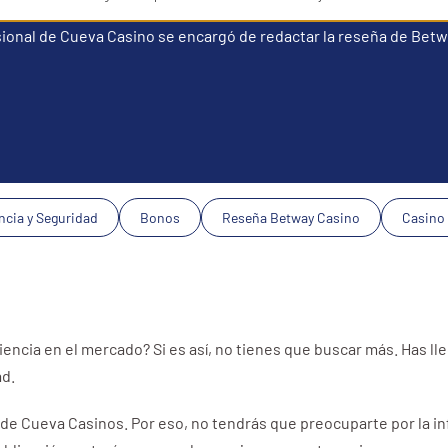
ional de Cueva Casino se encargó de redactar la reseña de Betw
ncia y Seguridad
Bonos
Reseña Betway Casino
Casino 
encia en el mercado? Si es así, no tienes que buscar más. Has lle
ad.
 de Cueva Casinos. Por eso, no tendrás que preocuparte por la i