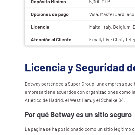
Depósito Mínimo
5.000 CLP
Opciones de pago
Visa, MasterCard, eco
Licencia
Malta, Italy, Belgium,
Atención al Cliente
Email, Live Chat, Tel
Licencia y Seguridad 
Betway pertenece a Super Group, una empresa que h
empresa tiene acuerdos con organizaciones como l
Atlético de Madrid, el West Ham, y el Schalke 04.
Por qué Betway es un sitio seguro
La página se ha posicionado como un sitio legítimo c