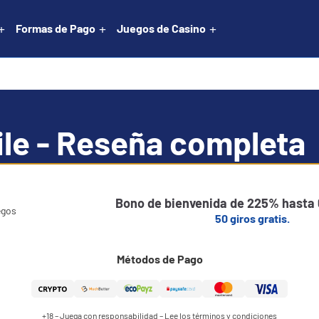
Formas de Pago
Juegos de Casino
le - Reseña completa
Bono de bienvenida de 225% hasta
egos
50 giros gratis.
Métodos de Pago
+18 – Juega con responsabilidad – Lee los términos y condiciones