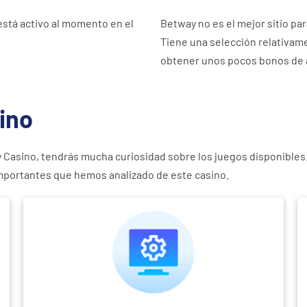
está activo al momento en el
Betway no es el mejor sitio pa
Tiene una selección relativame
obtener unos pocos bonos de ap
ino
asino, tendrás mucha curiosidad sobre los juegos disponibles. P
importantes que hemos analizado de este casino.