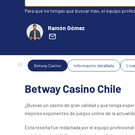
Para que no tengas que buscar mas, el equipo profes
Ramón Gómez
«
Betway Casino
Información detallada
Lice
Betway Casino Chile
¿Buscas un casino de gran calidad y que tenga experi
mejores exponentes de juegos online de la actualid
Esta reseña fue redactada por el equipo profesional