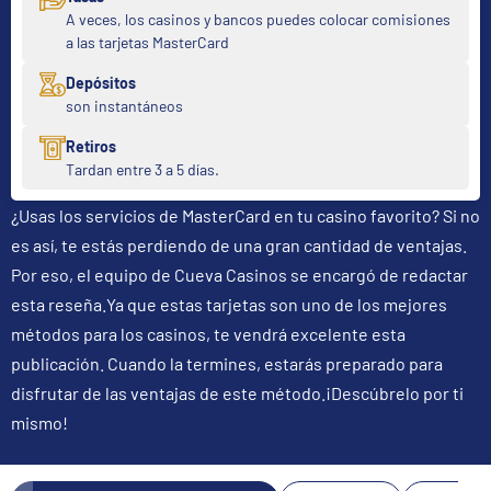
A veces, los casinos y bancos puedes colocar comisiones
a las tarjetas MasterCard
Depósitos
son instantáneos
Retiros
Tardan entre 3 a 5 días.
¿Usas los servicios de MasterCard en tu casino favorito? Si no
es así, te estás perdiendo de una gran cantidad de ventajas.
Por eso, el equipo de Cueva Casinos se encargó de redactar
esta reseña.
Ya que estas tarjetas son uno de los mejores
métodos para los casinos, te vendrá excelente esta
publicación. Cuando la termines, estarás preparado para
disfrutar de las ventajas de este método.
¡Descúbrelo por ti
mismo!