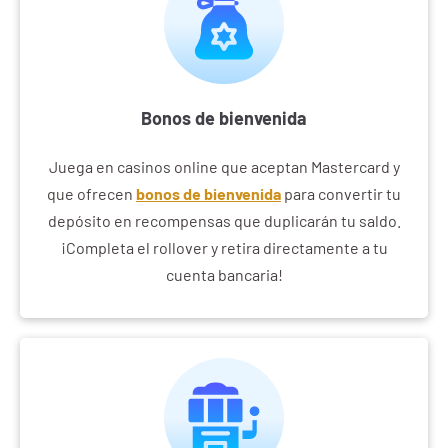
Bonos de bienvenida
Juega en casinos online que aceptan Mastercard y
que ofrecen
bonos de bienvenida
para convertir tu
depósito en recompensas que duplicarán tu saldo.
¡Completa el rollover y retira directamente a tu
cuenta bancaria!