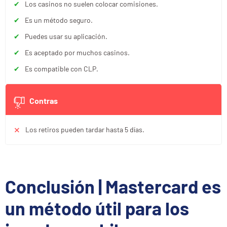
Los casinos no suelen colocar comisiones.
Es un método seguro.
Puedes usar su aplicación.
Es aceptado por muchos casinos.
Es compatible con CLP.
Contras
Los retiros pueden tardar hasta 5 días.
Conclusión |
Mastercard
es
un método útil para los