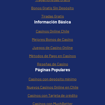
Bonos Gratis Sin Depósito
Tiradas Gratis
Información Básica
Casinos Online Chile
Mejores Bonos de Casino
Juegos de Casino Online
Métodos de Pago en Casinos
Reseñas de Casino
Páginas Populares
Casinos con depósito mínimo
Nuevos Casinos Online en Chile
Casinos con Tarjeta de crédito
Casinos con MuchBetter