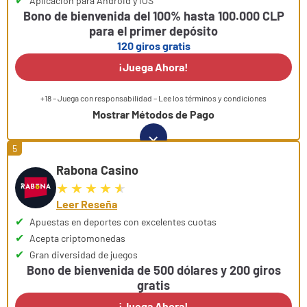
Aplicación para Android y iOS
Bono de bienvenida del 100% hasta 100.000 CLP
para el primer depósito
120 giros gratis
¡Juega Ahora!
+18 – Juega con responsabilidad – Lee los términos y condiciones
Mostrar Métodos de Pago
Métodos de Pago
5
Ver Más
Rabona Casino
Leer Reseña
Apuestas en deportes con excelentes cuotas
Acepta criptomonedas
Gran diversidad de juegos
Bono de bienvenida de 500 dólares y 200 giros
gratis
¡Juega Ahora!