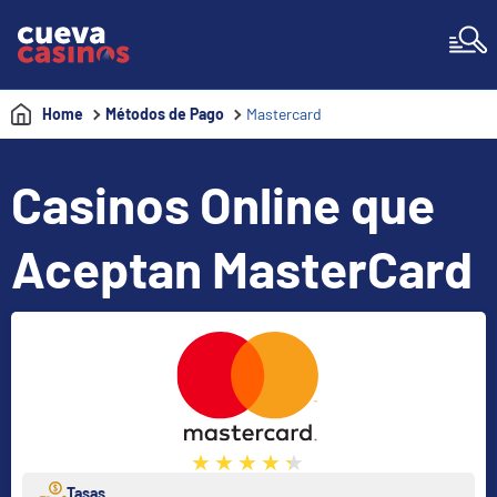
Home
Métodos de Pago
Mastercard
Casinos Online que
Aceptan MasterCard
Tasas