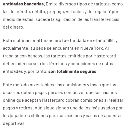
entidades bancarias
. Emite diversos tipos de tarjetas, como
las de crédito, débito, prepago, virtuales y de regalo. Y por
medio de estas, sucede la agilización de las transferencias
del dinero.
Esta multinacional financiera fue fundada en el año 1996 y
actualmente, su sede se encuentra en Nueva York. Al
trabajar con bancos, las tarjetas emitidas por Mastercard
deben adecuarse a los términos y condiciones de estas
entidades y, por tanto,
son totalmente seguras
.
Este método no establece las comisiones y tasas que los
usuarios deben pagar, pero es común ver que los casinos
online que aceptan Mastercard cobran comisiones al realizar
pagos y retiros. Aún sigue siendo uno de los más usados por
los jugadores chilenos para sus casinos y casas de apuestas
deportivas.