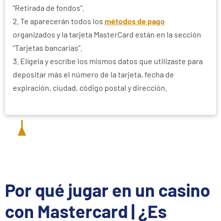
“Retirada de fondos”.
Te aparecerán todos los
métodos de pago
organizados y la tarjeta MasterCard están en la sección
“Tarjetas bancarias”.
Elígela y escribe los mismos datos que utilizaste para
depositar más el número de la tarjeta, fecha de
expiración, ciudad, código postal y dirección.
Por qué jugar en un casino
con Mastercard | ¿Es