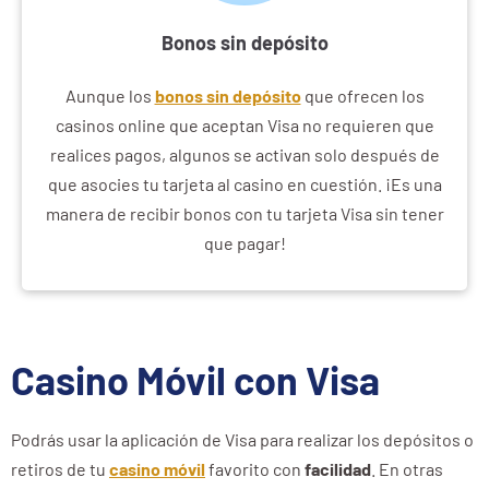
Bonos sin depósito
Aunque los
bonos sin depósito
que ofrecen los
casinos online que aceptan Visa no requieren que
realices pagos, algunos se activan solo después de
que asocies tu tarjeta al casino en cuestión. ¡Es una
manera de recibir bonos con tu tarjeta Visa sin tener
que pagar!
Casino Móvil con Visa
Podrás usar la aplicación de Visa para realizar los depósitos o
retiros de tu
casino móvil
favorito con
facilidad
. En otras