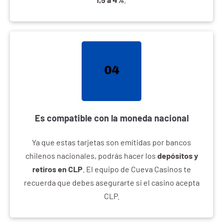
Es compatible con la moneda nacional
Ya que estas tarjetas son emitidas por bancos
chilenos nacionales, podrás hacer los
depósitos y
retiros en CLP
. El equipo de Cueva Casinos te
recuerda que debes asegurarte si el casino acepta
CLP.