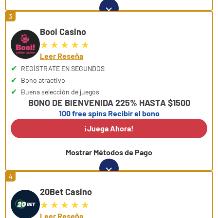
3
Booi Casino
Leer Reseña
REGÍSTRATE EN SEGUNDOS
Bono atractivo
Buena selección de juegos
BONO DE BIENVENIDA 225% HASTA $1500
100 free spins Recibir el bono
¡Juega Ahora!
Mostrar Métodos de Pago
Métodos de Pago
4
Ver Más
20Bet Casino
Leer Reseña