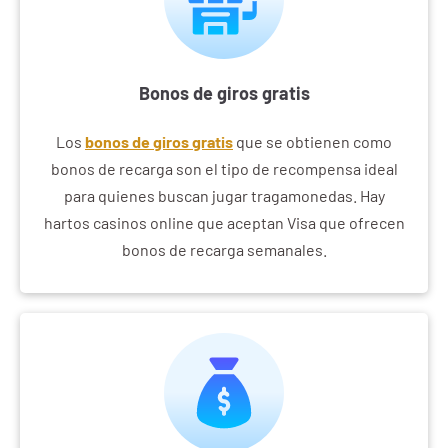
Bonos de giros gratis
Los
bonos de giros gratis
que se obtienen como
bonos de recarga son el tipo de recompensa ideal
para quienes buscan jugar tragamonedas. Hay
hartos casinos online que aceptan Visa que ofrecen
bonos de recarga semanales.