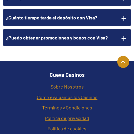
método. Por ejemplo, todos los casinos utilizados en
esta publicación aceptan Visa.
¿Cuánto tiempo tarda el depósito con Visa?
Es un método totalmente seguro, gracias a sus opciones
de seguridad, como el sistema KYC y Verified by Visa.
¿Puedo obtener promociones y bonos con Visa?
Los depósitos con tarjeta Visa son instantáneos en casi
todos los casinos.
Por supuesto, las tarjetas Visa te permiten recibir bonos
de bienvenida y diversas promociones.
Cueva Casinos
Sobre Nosotros
Cómo evaluamos los Casinos
Términos y Condiciones
Política de privacidad
Política de cookies