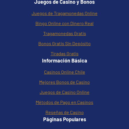
Juegos de Casino y Bonos
Juegos de Tragamonedas Online
Bingo Online con Dinero Real
Tragamonedas Gratis
Bonos Gratis Sin Depósito
Tiradas Gratis
Información Básica
Casinos Online Chile
Mejores Bonos de Casino
Juegos de Casino Online
Métodos de Pago en Casinos
Reseñas de Casino
Páginas Populares