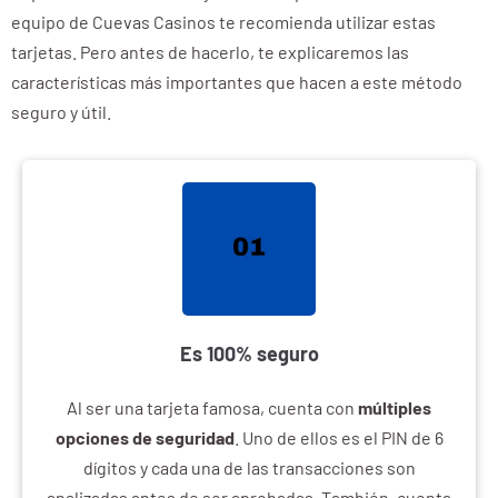
equipo de Cuevas Casinos te recomienda utilizar estas
tarjetas. Pero antes de hacerlo, te explicaremos las
características más importantes que hacen a este método
seguro y útil.
Es 100% seguro
Al ser una tarjeta famosa, cuenta con
múltiples
opciones de seguridad
. Uno de ellos es el PIN de 6
dígitos y cada una de las transacciones son
analizadas antes de ser aprobadas. También, cuenta