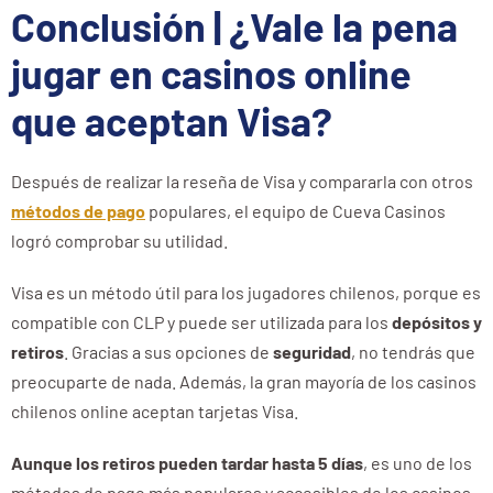
Conclusión | ¿Vale la pena
jugar en casinos online
que aceptan Visa?
Después de realizar la reseña de Visa y compararla con otros
métodos de pago
populares, el equipo de Cueva Casinos
logró comprobar su utilidad.
Visa es un método útil para los jugadores chilenos, porque es
compatible con CLP y puede ser utilizada para los
depósitos y
retiros
. Gracias a sus opciones de
seguridad
, no tendrás que
preocuparte de nada. Además, la gran mayoría de los casinos
chilenos online aceptan tarjetas Visa.
Aunque los retiros pueden tardar hasta 5 días
, es uno de los
métodos de pago más populares y accesibles de los casinos