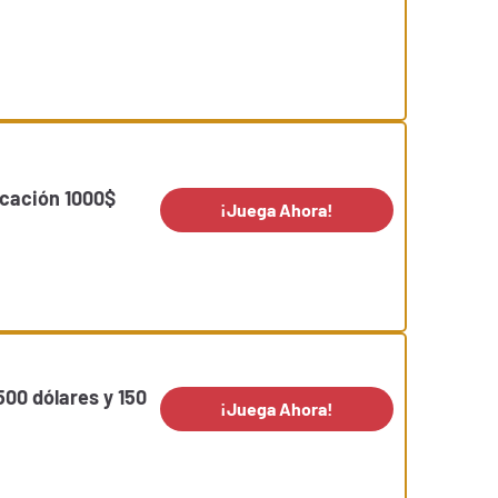
s
icación 1000$
¡Juega Ahora!
s
00 dólares y 150
¡Juega Ahora!