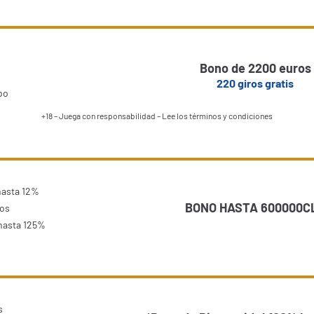
Métodos de Pago
Ver Má
Bono de 2200 euros
220 giros gratis
bo
+18 – Juega con responsabilidad – Lee los términos y condiciones
Métodos de Pago
Ver Má
hasta 12%
BONO HASTA 600000C
ños
hasta 125%
Métodos de Pago
s