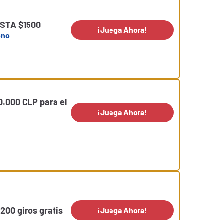
STA $1500
¡Juega Ahora!
ono
s
0.000 CLP para el
¡Juega Ahora!
s
200 giros gratis
¡Juega Ahora!