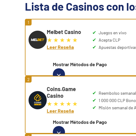
Lista de Casinos con l
1
Melbet Casino
Juegos en vivo
Acepta CLP
Leer Reseña
Apuestas deportiva
Mostrar Métodos de Pago
2
Coins.Game
Reembolso semanal
Casino
1 000 000 CLP Bono
Misión semanal de 
Leer Reseña
Mostrar Métodos de Pago