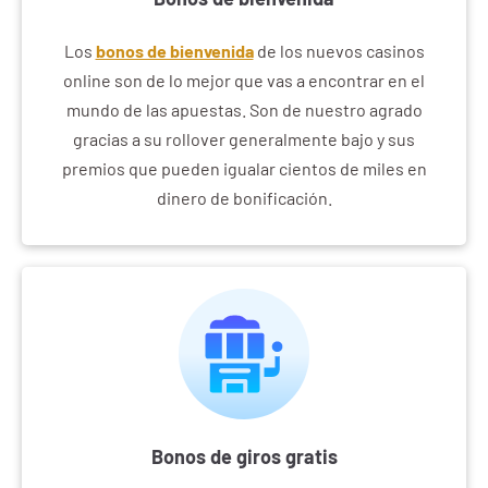
Los
bonos de bienvenida
de los nuevos casinos
online son de lo mejor que vas a encontrar en el
mundo de las apuestas. Son de nuestro agrado
gracias a su rollover generalmente bajo y sus
premios que pueden igualar cientos de miles en
dinero de bonificación.
Bonos de giros gratis