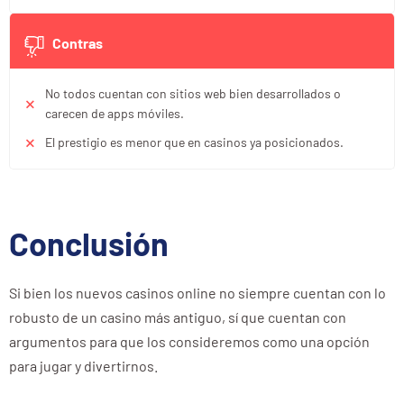
Contras
No todos cuentan con sitios web bien desarrollados o
carecen de apps móviles.
El prestigio es menor que en casinos ya posicionados.
Conclusión
Si bien los nuevos casinos online no siempre cuentan con lo
robusto de un casino más antiguo, sí que cuentan con
argumentos para que los consideremos como una opción
para jugar y divertirnos.