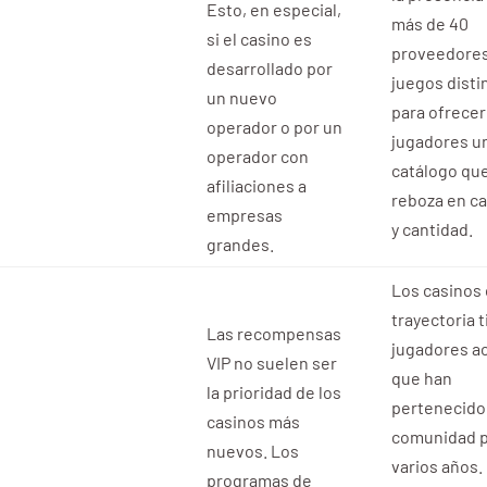
Esto, en especial,
más de 40
si el casino es
proveedores
desarrollado por
juegos disti
un nuevo
para ofrecer
operador o por un
jugadores u
operador con
catálogo qu
afiliaciones a
reboza en ca
empresas
y cantidad.
grandes.
Los casinos
trayectoria 
Las recompensas
jugadores a
VIP no suelen ser
que han
la prioridad de los
pertenecido 
casinos más
comunidad 
nuevos. Los
varios años.
programas de