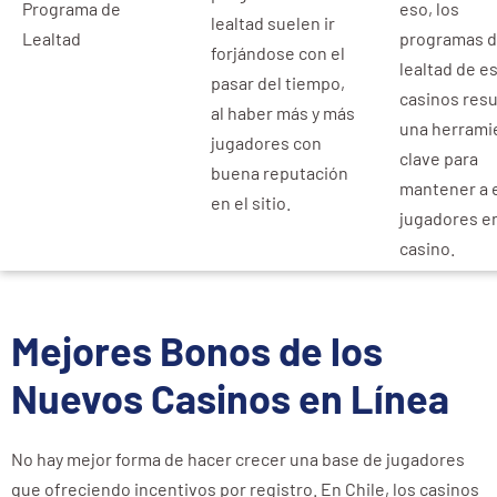
Programa de
eso, los
lealtad suelen ir
Lealtad
programas 
forjándose con el
lealtad de e
pasar del tiempo,
casinos resu
al haber más y más
una herrami
jugadores con
clave para
buena reputación
mantener a 
en el sitio.
jugadores en
casino.
Mejores Bonos de los
Nuevos Casinos en Línea
No hay mejor forma de hacer crecer una base de jugadores
que ofreciendo incentivos por registro. En Chile, los casinos