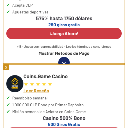
Acepta CLP
Apuestas deportivas
575% hasta 1750 dólares
290 giros gratis
¡Juega Ahora!
+18 - Juega con responsabilidad - Lee los términos y condiciones
Mostrar Métodos de Pago
Métodos de Pago
2
Ver Más
Coins.Game Casino
Leer Reseña
Reembolso semanal
1 000 000 CLP Bono por Primer Depósito
Misión semanal de Aviator en Coins.Game
Casino 500% Bono
500 Giros Gratis