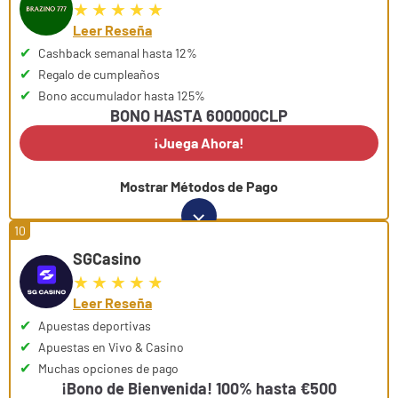
Leer Reseña
Cashback semanal hasta 12%
Regalo de cumpleaños
Bono accumulador hasta 125%
BONO HASTA 600000CLP
¡Juega Ahora!
Mostrar Métodos de Pago
Métodos de Pago
10
SGCasino
Leer Reseña
Apuestas deportivas
Apuestas en Vivo & Casino
Muchas opciones de pago
¡Bono de Bienvenida! 100% hasta €500