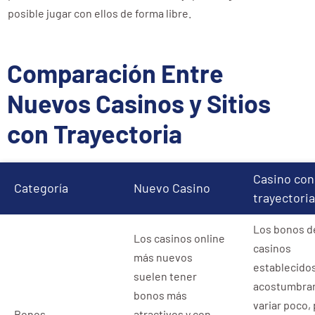
posible jugar con ellos de forma libre.
Comparación Entre
Nuevos Casinos y Sitios
con Trayectoria
Casino co
Categoría
Nuevo Casino
trayectoria
Los bonos d
Los casinos online
casinos
más nuevos
establecido
suelen tener
acostumbran
bonos más
variar poco,
Bonos
atractivos y con