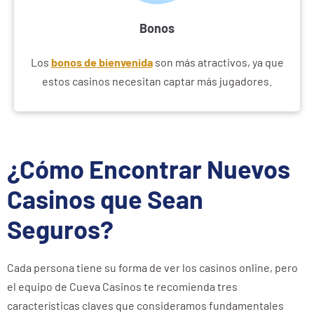
Bonos
Los
bonos de bienvenida
son más atractivos, ya que
estos casinos necesitan captar más jugadores.
¿Cómo Encontrar Nuevos
Casinos que Sean
Seguros?
Cada persona tiene su forma de ver los casinos online, pero
el equipo de Cueva Casinos te recomienda tres
características claves que consideramos fundamentales