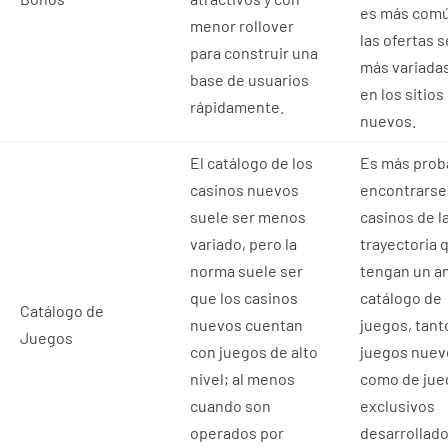
es más com
menor rollover
las ofertas 
para construir una
más variada
base de usuarios
en los sitio
rápidamente.
nuevos.
El catálogo de los
Es más prob
casinos nuevos
encontrarse
suele ser menos
casinos de l
variado, pero la
trayectoria 
norma suele ser
tengan un a
que los casinos
catálogo de
Catálogo de
nuevos cuentan
juegos, tant
Juegos
con juegos de alto
juegos nuev
nivel; al menos
como de jue
cuando son
exclusivos
operados por
desarrollado