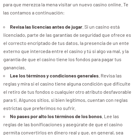
para que merezca la mena visitar un nuevo casino online. Te
las contamos a continuación:
Revisa las licencias antes de jugar
. Si un casino está
licenciado, parte de las garantías de seguridad que ofrece es
el correcto encriptado de tus datos, la presencia de un ente
externo que interceda entre el casino y tú si algo va mal, y la
garantía de que el casino tiene los fondos para pagar tus
ganancias.
Lee los términos y condiciones generales
. Revisa las
reglas y mira si el casino tiene alguna condición que dificulte
el retiro de tus fondos o cualquier otro atributo desfavorable
para ti. Algunos sitios, si bien legítimos, cuentan con reglas
estrictas que preferimos no sufrir.
No pases por alto los términos de los bonos
. Lee las
reglas de las bonificaciones y asegúrate de que el casino
permita convertirlos en dinero real y que, en general, sea