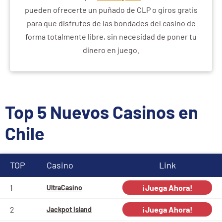
pueden ofrecerte un puñado de CLP o giros gratis
para que disfrutes de las bondades del casino de
forma totalmente libre, sin necesidad de poner tu
dinero en juego.
Top 5 Nuevos Casinos en
Chile
TOP
Casino
Link
1
¡Juega Ahora!
UltraCasino
2
¡Juega Ahora!
Jackpot Island