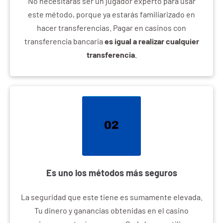
No necesitarás ser un jugador experto para usar
este método, porque ya estarás familiarizado en
hacer transferencias. Pagar en casinos con
transferencia bancaria
es igual a realizar cualquier
transferencia
.
Es uno los métodos más seguros
La seguridad que este tiene es sumamente elevada.
Tu dinero y ganancias obtenidas en el casino