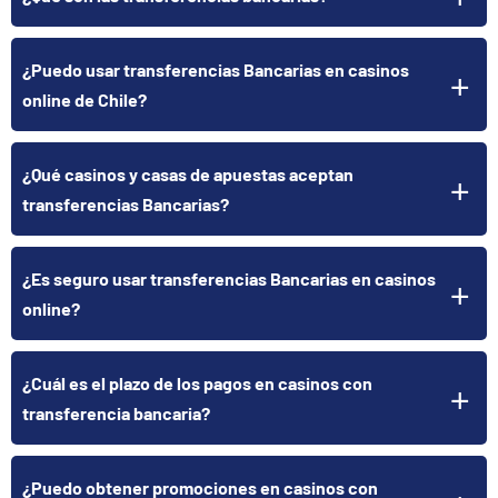
¿Puedo usar transferencias Bancarias en casinos
Es la forma más común para realizar transferencias de
online de Chile?
fondos entre dos cuentas bancarias, y una forma de pago
popular en casinos en línea de Chile.
¿Qué casinos y casas de apuestas aceptan
Sí, muchos casinos aceptan este método para realizar
transferencias Bancarias?
depósitos y retiros.
¿Es seguro usar transferencias Bancarias en casinos
Existen una gran lista de casinos, como por ejemplo,
online?
todos los usados en esta publicación.
¿Cuál es el plazo de los pagos en casinos con
Es un método totalmente seguro. Se puede decir, que es
transferencia bancaria?
uno de los más seguros de la actualidad.
¿Puedo obtener promociones en casinos con
Los depósitos pueden tardar hasta 3 días, mientras que