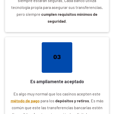
siempre estarán seguras. Cada banco utiliza
tecnología propia para asegurar sus transferencias,
pero siempre
cumplen requisitos mínimos de
seguridad
.
Es ampliamente aceptado
Es algo muy normal que los casinos acepten este
método de pago
para los
depósitos y retiros
. Es más
común que este las transferencias bancarias estén