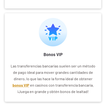
Bonos VIP
Las transferencias bancarias suelen ser un método
de pago ideal para mover grandes cantidades de
dinero, lo que las hace la forma ideal de obtener
bonos VIP
en
casinos con transferencia bancaria.
¡Juega en grande y obtén bonos de lealtad!