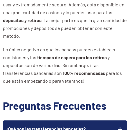
usar y extremadamente seguro. Además, está disponible en
una gran cantidad de casinos y lo puedes usar para los
depósitos y retiros
. La mejor parte es que la gran cantidad de
promociones y depósitos se pueden obtener con este
método.
Lo único negativo es que los bancos pueden establecer
comisiones y los
tiempos de espera para los retiros
y
depósitos son de varios días. Sin embargo, ¡Las
transferencias bancarias son
100% recomendadas
para los
que están empezando o para veteranos!
Preguntas Frecuentes
¿Qué son las transferencias bancarias?