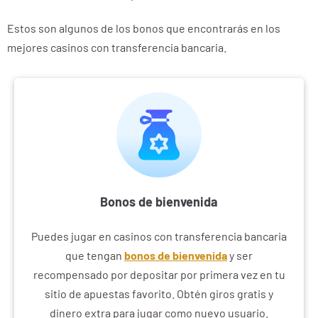
Estos son algunos de los bonos que encontrarás en los
mejores
casinos con transferencia bancaria.
Bonos de bienvenida
Puedes jugar en
casinos con transferencia bancaria
que tengan
bonos de bienvenida
y ser
recompensado por depositar por primera vez en tu
sitio de apuestas favorito. Obtén giros gratis y
dinero extra para jugar como nuevo usuario.