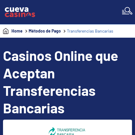
Home
Métodos de Pago
Transferencias Bancarias
Casinos Online que
Aceptan
Transferencias
Bancarias