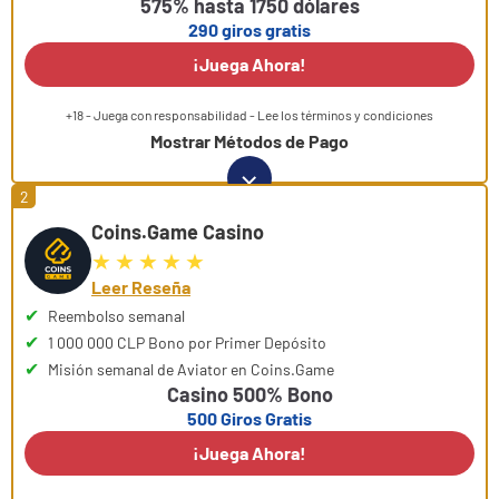
575% hasta 1750 dólares
290 giros gratis
¡Juega Ahora!
+18 - Juega con responsabilidad - Lee los términos y condiciones
Mostrar Métodos de Pago
Métodos de Pago
2
Ver Más
Coins.Game Casino
Leer Reseña
Reembolso semanal
1 000 000 CLP Bono por Primer Depósito
Misión semanal de Aviator en Coins.Game
Casino 500% Bono
500 Giros Gratis
¡Juega Ahora!