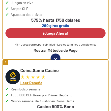
Juegos en vivo
Acepta CLP
Apuestas deportivas
575% hasta 1750 dólares
290 giros gratis
¡Juega Ahora!
+18 - Juega con responsabilidad - Lee los términos y condiciones
Mostrar Métodos de Pago
Métodos de Pago
2
Ver Más
Coins.Game Casino
Leer Reseña
Reembolso semanal
1 000 000 CLP Bono por Primer Depósito
Misión semanal de Aviator en Coins.Game
Casino 500% Bono