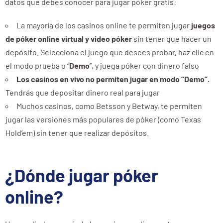
datos que debes conocer para jugar póker gratis:
La mayoría de los casinos online te permiten jugar
juegos
de póker online virtual y video póker
sin tener que hacer un
depósito. Selecciona el juego que desees probar, haz clic en
el modo prueba o “
Demo
”, y juega póker con dinero falso
Los casinos en vivo no permiten
jugar en modo “Demo”.
Tendrás que depositar dinero real para jugar
Muchos casinos, como Betsson y Betway, te permiten
jugar las versiones más populares de póker (como Texas
Hold’em) sin tener que realizar depósitos.
¿Dónde jugar póker
online?