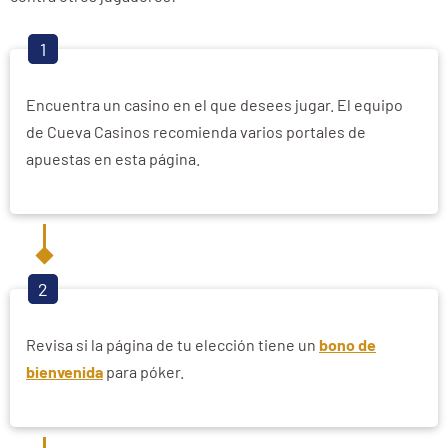
1
Encuentra un casino en el que desees jugar. El equipo
de Cueva Casinos recomienda varios portales de
apuestas en esta página.
2
Revisa si la página de tu elección tiene un
bono de
bienvenida
para póker.