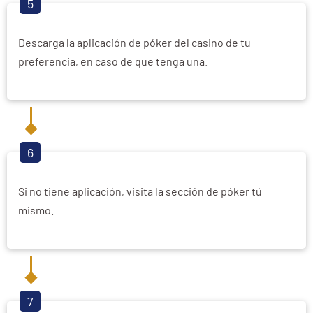
5
Descarga la aplicación de póker del casino de tu
preferencia, en caso de que tenga una.
6
Si no tiene aplicación, visita la sección de póker tú
mismo.
7