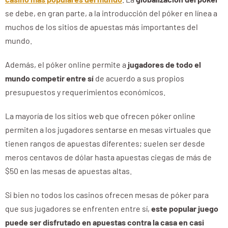
se debe, en gran parte, a la introducción del póker en línea a
muchos de los sitios de apuestas más importantes del
mundo.
Además, el póker online permite a
jugadores de todo el
mundo competir entre sí
de acuerdo a sus propios
presupuestos y requerimientos económicos.
La mayoría de los sitios web que ofrecen póker online
permiten a los jugadores sentarse en mesas virtuales que
tienen rangos de apuestas diferentes; suelen ser desde
meros centavos de dólar hasta apuestas ciegas de más de
$50 en las mesas de apuestas altas.
Si bien no todos los casinos ofrecen mesas de póker para
que sus jugadores se enfrenten entre sí,
este popular juego
puede ser disfrutado en apuestas contra la casa en casi