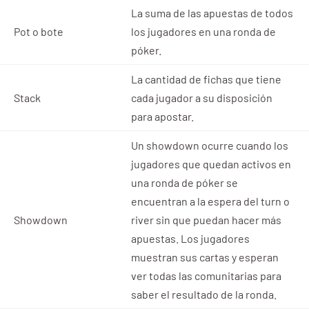
La suma de las apuestas de todos
Pot o bote
los jugadores en una ronda de
póker.
La cantidad de fichas que tiene
Stack
cada jugador a su disposición
para apostar.
Un showdown ocurre cuando los
jugadores que quedan activos en
una ronda de póker se
encuentran a la espera del turn o
Showdown
river sin que puedan hacer más
apuestas. Los jugadores
muestran sus cartas y esperan
ver todas las comunitarias para
saber el resultado de la ronda.