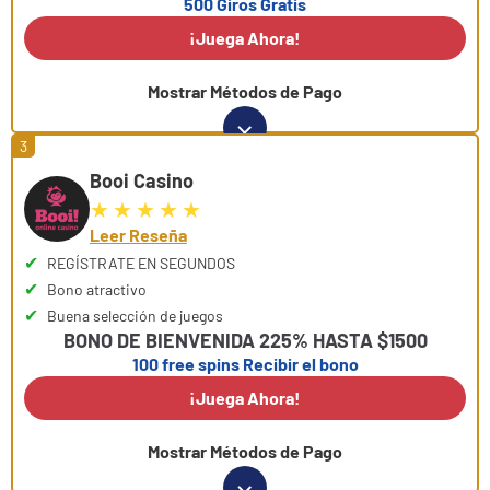
500 Giros Gratis
¡Juega Ahora!
Mostrar Métodos de Pago
Métodos de Pago
3
Booi Casino
Leer Reseña
REGÍSTRATE EN SEGUNDOS
Bono atractivo
Buena selección de juegos
BONO DE BIENVENIDA 225% HASTA $1500
100 free spins Recibir el bono
¡Juega Ahora!
Mostrar Métodos de Pago
Métodos de Pago