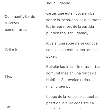
sigue jugando.
cartas que están boca arriba
Community Cards
sobre la mesa, con las que todos
o Cartas
los integrantes de la partida
comunitarias
pueden realizar jugadas.
Igualar una apuesta se conoce
Call o ir
como hacer call en una ronda de
póker.
Revelar las tres primeras cartas
comunitarias en una ronda de
Flop
Hold’em. Se revelan todas al
mismo tiempo.
Luego de la ronda de apuestas
postflop, el turn consiste en
Turn