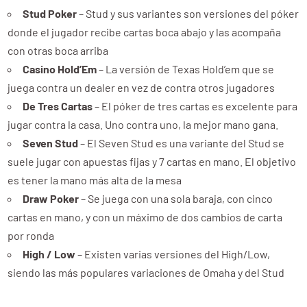
Stud Poker
– Stud y sus variantes son versiones del póker
donde el jugador recibe cartas boca abajo y las acompaña
con otras boca arriba
Casino Hold’Em
– La versión de Texas Hold’em que se
juega contra un dealer en vez de contra otros jugadores
De Tres Cartas
– El póker de tres cartas es excelente para
jugar contra la casa. Uno contra uno, la mejor mano gana.
Seven Stud
– El Seven Stud es una variante del Stud se
suele jugar con apuestas fijas y 7 cartas en mano. El objetivo
es tener la mano más alta de la mesa
Draw Poker
– Se juega con una sola baraja, con cinco
cartas en mano, y con un máximo de dos cambios de carta
por ronda
High / Low
– Existen varias versiones del High/Low,
siendo las más populares variaciones de Omaha y del Stud