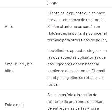
juego.
El ante es la apuesta que se hace
previo al comienzo de una ronda.
Ante
Si bien el ante no es común en
Hold’em, es importante conocer el
término para otros tipos de póker.
Los blinds, o apuestas ciegas, son
las dos apuestas obligatorias que
Small blind y big
dos jugadores deben hacer al
blind
comienzo de cada ronda. El small
blind y el big blind se rotan cada
ronda.
Se le llama fold a la acción de
retirarse de una ronda de póker.
Fold o no ir
Se entregan las cartas y no se