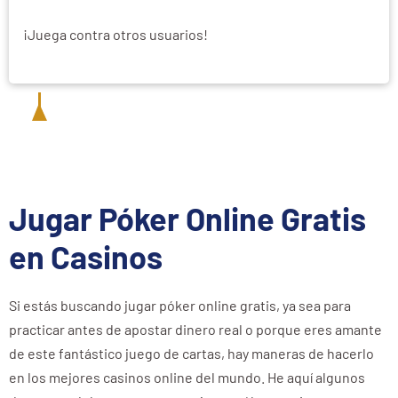
¡Juega contra otros usuarios!
Jugar Póker Online Gratis
en Casinos
Si estás buscando jugar póker online gratis, ya sea para
practicar antes de apostar dinero real o porque eres amante
de este fantástico juego de cartas, hay maneras de hacerlo
en los mejores casinos online del mundo. He aquí algunos