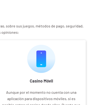
vas, sobre sus juegos, métodos de pago, seguridad,
s opiniones:
Casino Móvil
Aunque por el momento no cuenta con una
aplicación para dispositivos móviles, si es
posible entrar al casino desde ellos. Puesto que