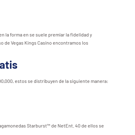
 en la forma en se suele premiar la fidelidad y
 caso de Vegas Kings Casino encontramos los
atis
0,000, estos se distribuyen de la siguiente manera:
a tragamonedas Starburst™ de NetEnt. 40 de ellos se