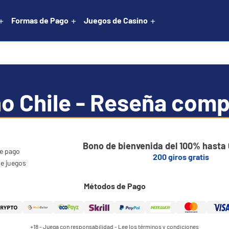
Formas de Pago
Juegos de Casino
o Chile - Reseña comp
Bono de bienvenida del 100% hasta
e pago
200 giros gratis
de juegos
Métodos de Pago
+18 - Juega con responsabilidad - Lee los términos y condiciones