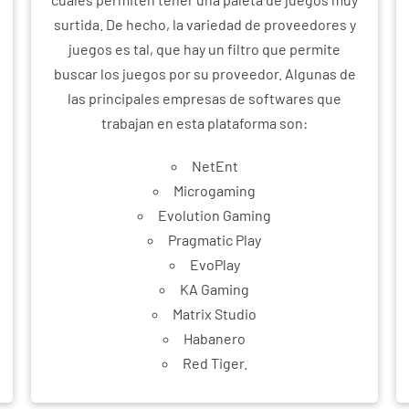
surtida. De hecho, la variedad de proveedores y
juegos es tal, que hay un filtro que permite
buscar los juegos por su proveedor. Algunas de
las principales empresas de softwares que
trabajan en esta plataforma son:
NetEnt
Microgaming
Evolution Gaming
Pragmatic Play
EvoPlay
KA Gaming
Matrix Studio
Habanero
Red Tiger.