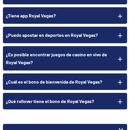
¿Tiene app Royal Vegas?
Sí pues a pesar de ser un casino online que no goza de
gran fama en Sudamérica, el prestigio de este casino es
internacional. Aquí encontramos una licencia de
¿Puedo apostar en deportes en Royal Vegas?
No, de momento Royal Vegas no cuenta con app móvil ni
operación de Malta, así como el certificado de legalidad
para Android ni para iOS por lo que los usuarios no
de ECOGRA. Esto, junto con su certificado SSL hacen
podrán descargarla. Para poder apostar online y
¿Es posible encontrar juegos de casino en vivo de
Actualmente, este casino no cuenta con la opción de
que sea confiable y seguro.
compensar esta carencia, el sitio web de Royal Vegas
Royal Vegas?
hacer apuestas deportivas, ya que no posee sección de
cuenta con un diseño optimizado para cargar en
deportes. Si bien este podría ser un punto débil, Royal
distintos dispositivos incluidos móviles.
Vegas compensa la falta de apuestas deportivas con
¿Cuál es el bono de bienvenida de Royal Vegas?
¡Sí! Royal Vegas cuenta con un apartado exclusivo para
cientos de juegos de casino y casino en vivo para apostar
casino en vivo lo que le da la seguridad al usuario de
y divertirse.
saber que en este casino online tendrán muchas
¿Qué rollover tiene el bono de Royal Vegas?
El bono de bienvenida de Royal Vegas es un paquete de
opciones para apostar. Entre los juegos de casino en
bonos de bienvenida con depósito el cual ofrece hasta
vivo encontramos tanto juegos de cartas como ruletas
1,200 dólares en bonificación. Este paquete se divide en
Para poder retirar las ganancias de los bonos de
en todas sus versiones.
4 bonos de bienvenida de 300 dólares cada uno los
bienvenida de Royal Vegas es necesario cumplir con el