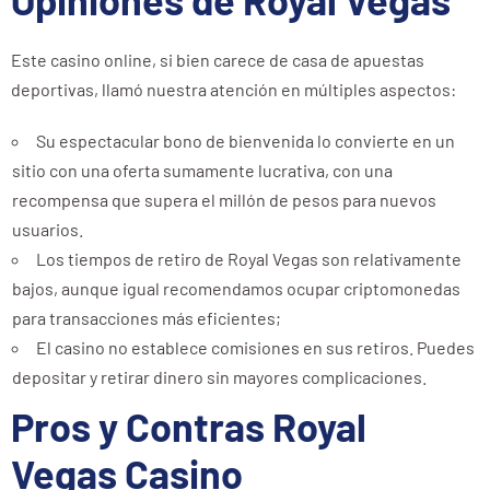
Este casino online, si bien carece de casa de apuestas
deportivas, llamó nuestra atención en múltiples aspectos:
Su espectacular bono de bienvenida lo convierte en un
sitio con una oferta sumamente lucrativa, con una
recompensa que supera el millón de pesos para nuevos
usuarios.
Los tiempos de retiro de Royal Vegas son relativamente
bajos, aunque igual recomendamos ocupar criptomonedas
para transacciones más eficientes;
El casino no establece comisiones en sus retiros. Puedes
depositar y retirar dinero sin mayores complicaciones.
Pros y Contras
Royal
Vegas
Casino