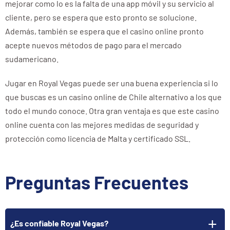
mejorar como lo es la falta de una app móvil y su servicio al
cliente, pero se espera que esto pronto se solucione.
Además, también se espera que el casino online pronto
acepte nuevos métodos de pago para el mercado
sudamericano.
Jugar en Royal Vegas puede ser una buena experiencia si lo
que buscas es un casino online de Chile alternativo a los que
todo el mundo conoce. Otra gran ventaja es que este casino
online cuenta con las mejores medidas de seguridad y
protección como licencia de Malta y certificado SSL.
Preguntas Frecuentes
¿Es confiable Royal Vegas?