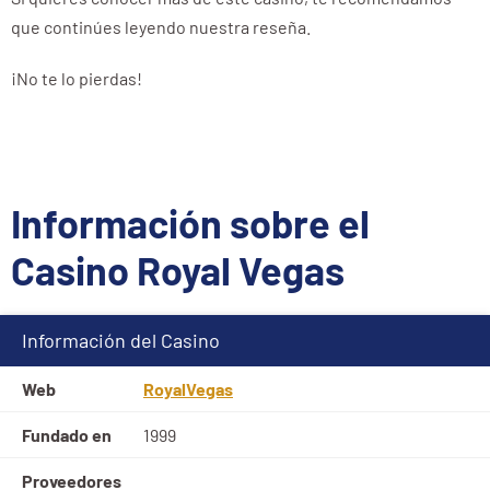
que continúes leyendo nuestra reseña.
¡No te lo pierdas!
Información sobre el
Casino Royal Vegas
Información del Casino
Web
RoyalVegas
Fundado en
1999
Proveedores