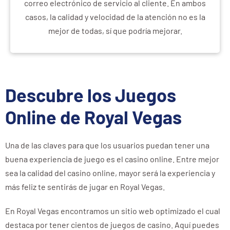
correo electrónico de servicio al cliente. En ambos
casos, la calidad y velocidad de la atención no es la
mejor de todas, sí que podría mejorar.
Descubre los Juegos
Online de Royal Vegas
Una de las claves para que los usuarios puedan tener una
buena experiencia de juego es el casino online. Entre mejor
sea la calidad del casino online, mayor será la experiencia y
más feliz te sentirás de jugar en Royal Vegas.
En Royal Vegas encontramos un sitio web optimizado el cual
destaca por tener cientos de juegos de casino. Aquí puedes