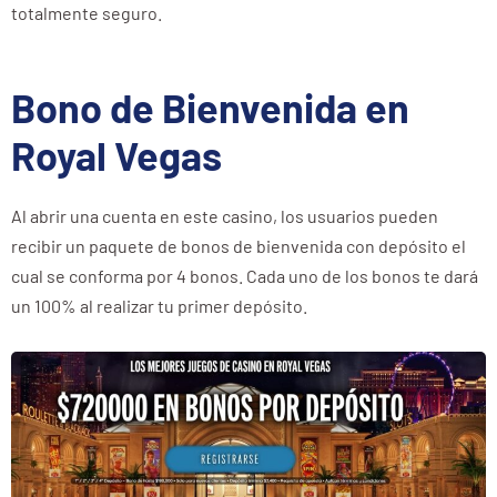
totalmente seguro.
Bono de Bienvenida en
Royal Vegas
Al abrir una cuenta en este casino, los usuarios pueden
recibir un paquete de bonos de bienvenida con depósito el
cual se conforma por 4 bonos. Cada uno de los bonos te dará
un 100% al realizar tu primer depósito.