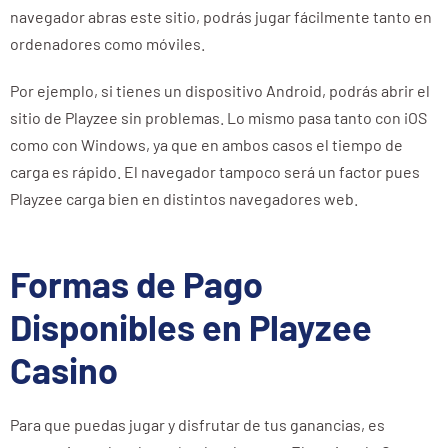
navegador abras este sitio, podrás jugar fácilmente tanto en
ordenadores como móviles.
Por ejemplo, si tienes un dispositivo Android, podrás abrir el
sitio de Playzee sin problemas. Lo mismo pasa tanto con iOS
como con Windows, ya que en ambos casos el tiempo de
carga es rápido. El navegador tampoco será un factor pues
Playzee carga bien en distintos navegadores web.
Formas de Pago
Disponibles en Playzee
Casino
Para que puedas jugar y disfrutar de tus ganancias, es