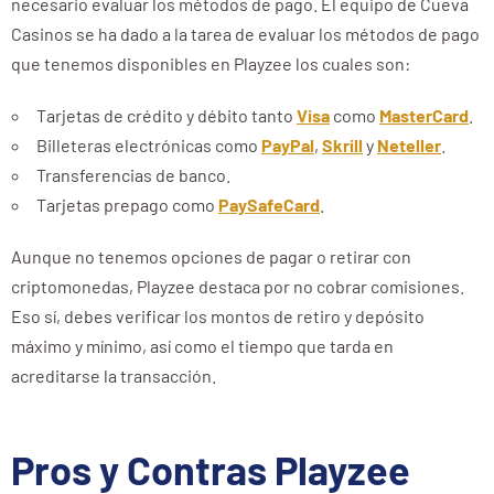
necesario evaluar los métodos de pago. El equipo de Cueva
Casinos se ha dado a la tarea de evaluar los métodos de pago
que tenemos disponibles en Playzee los cuales son:
Tarjetas de crédito y débito tanto
Visa
como
MasterCard
.
Billeteras electrónicas como
PayPal
,
Skrill
y
Neteller
.
Transferencias de banco.
Tarjetas prepago como
PaySafeCard
.
Aunque no tenemos opciones de pagar o retirar con
criptomonedas, Playzee destaca por no cobrar comisiones.
Eso sí, debes verificar los montos de retiro y depósito
máximo y mínimo, así como el tiempo que tarda en
acreditarse la transacción.
Pros y Contras Playzee