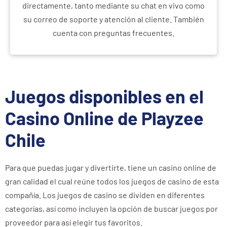
directamente, tanto mediante su chat en vivo como
su correo de soporte y atención al cliente. También
cuenta con preguntas frecuentes.
Juegos disponibles en el
Casino Online de Playzee
Chile
Para que puedas jugar y divertirte, tiene un casino online de
gran calidad el cual reúne todos los juegos de casino de esta
compañía. Los juegos de casino se dividen en diferentes
categorías, así como incluyen la opción de buscar juegos por
proveedor para así elegir tus favoritos.