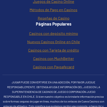
Juegos de Casino Online
Métodos de Pago en Casinos
Reseñas de Casino
Páginas Populares
Casinos con depósito mínimo
Nuevos Casinos Online en Chile
Casinos con Tarjeta de crédito
Casinos con MuchBetter
Casinos con Paysafecard
JUGAR PUEDE CONVERTIRSE EN UNA ADICCIÓN, POR FAVOR JUEGUE
RESPONSABLEMENTE. OBTENGA AYUDA E INFORMACIÓN DEL JUEGO EN LA
SUPERINTENDENCIA DE CASINOS DE JUEGO O CORPORACIÓN JUEGO
RESPONSABLE EN CHILE. Si bien nuestro objetivo es brindarle información precisa
sobre formas seguras de jugar en línea, muchos de los enlaces de Cueva Casinos son
enlaces de afiliados. Esto significa que podemos recibir una comisión, si hace clic y