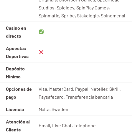
Studios, Spieldev, SpinPlay Games,
Spinmatic, Spribe, Stakelogic, Spinomenal
Casino en
directo
Apuestas
Deportivas
Depósito
Mínimo
Opciones de
Visa, MasterCard, Paypal, Neteller, Skrill,
pago
Paysafecard, Transferencia bancaria
Licencia
Malta, Sweden
Atención al
Email, Live Chat, Telephone
Cliente