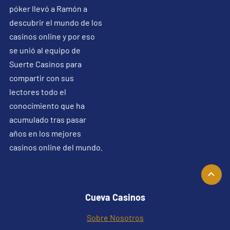
póker llevó a Ramón a
descubrir el mundo de los
casinos online y por eso
se unió al equipo de
Suerte Casinos para
compartir con sus
lectores todo el
conocimiento que ha
acumulado tras pasar
años en los mejores
casinos online del mundo.
Cueva Casinos
Sobre Nosotros