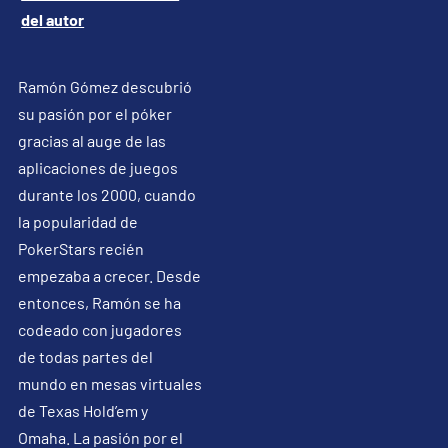
del autor
Ramón Gómez descubrió
su pasión por el póker
gracias al auge de las
aplicaciones de juegos
durante los 2000, cuando
la popularidad de
PokerStars recién
empezaba a crecer. Desde
entonces, Ramón se ha
codeado con jugadores
de todas partes del
mundo en mesas virtuales
de Texas Hold’em y
Omaha. La pasión por el