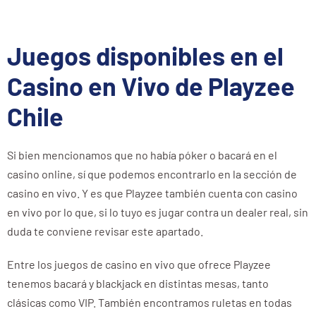
Juegos disponibles en el
Casino en Vivo de Playzee
Chile
Si bien mencionamos que no había póker o bacará en el
casino online, sí que podemos encontrarlo en la sección de
casino en vivo. Y es que Playzee también cuenta con casino
en vivo por lo que, si lo tuyo es jugar contra un dealer real, sin
duda te conviene revisar este apartado.
Entre los juegos de casino en vivo que ofrece Playzee
tenemos bacará y blackjack en distintas mesas, tanto
clásicas como VIP. También encontramos ruletas en todas