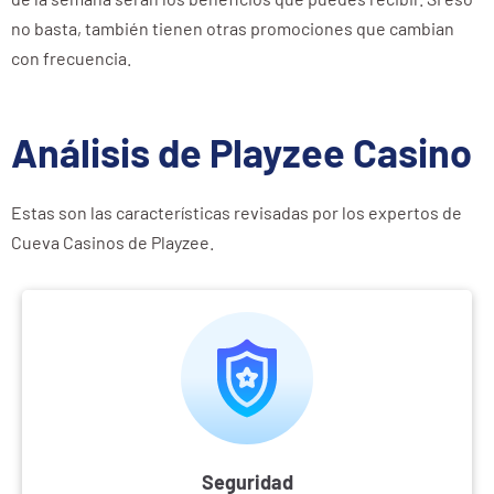
no basta, también tienen otras promociones que cambian
con frecuencia.
Análisis de Playzee Casino
Estas son las características revisadas por los
expertos de
Cueva Casinos
de Playzee.
Seguridad