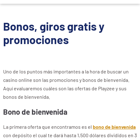
Bonos, giros gratis y
promociones
Uno de los puntos más importantes a la hora de buscar un
casino online son las promociones y bonos de bienvenida.
Aquí evaluaremos cuáles son las ofertas de Playzee y sus
bonos de bienvenida.
Bono de bienvenida
La primera oferta que encontramos es el
bono de bienvenida
con depósito el cual te dará hasta 1,500 dólares divididos en 3