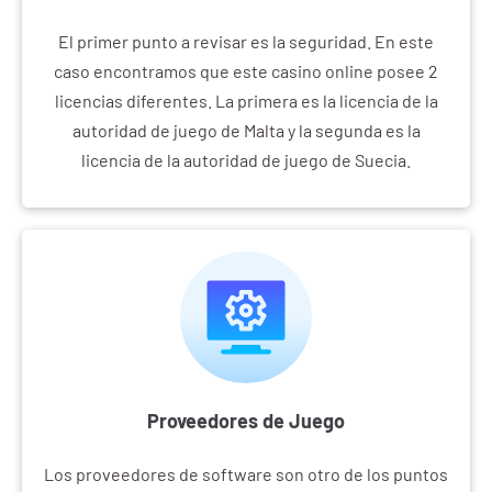
El primer punto a revisar es la seguridad. En este
caso encontramos que este casino online posee 2
licencias diferentes. La primera es la licencia de la
autoridad de juego de Malta y la segunda es la
licencia de la autoridad de juego de Suecia.
Proveedores de Juego
Los proveedores de software son otro de los puntos