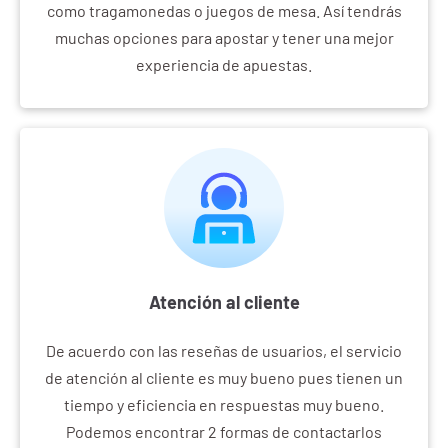
como tragamonedas o juegos de mesa. Así tendrás
muchas opciones para apostar y tener una mejor
experiencia de apuestas.
Atención al cliente
De acuerdo con las reseñas de usuarios, el servicio
de atención al cliente es muy bueno pues tienen un
tiempo y eficiencia en respuestas muy bueno.
Podemos encontrar 2 formas de contactarlos