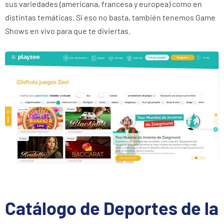
sus variedades (americana, francesa y europea) como en
distintas temáticas. Si eso no basta, también tenemos Game
Shows en vivo para que te diviertas.
Catálogo de Deportes de la