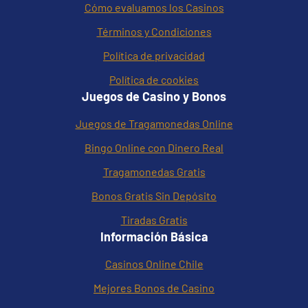
Cómo evaluamos los Casinos
Términos y Condiciones
Política de privacidad
Política de cookies
Juegos de Casino y Bonos
Juegos de Tragamonedas Online
Bingo Online con Dinero Real
Tragamonedas Gratis
Bonos Gratis Sin Depósito
Tiradas Gratis
Información Básica
Casinos Online Chile
Mejores Bonos de Casino