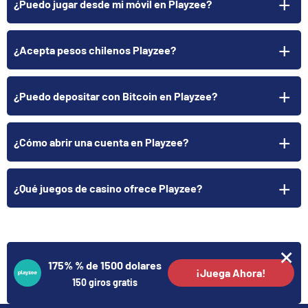
¿Puedo jugar desde mi móvil en Playzee?
Sí, Playzee es un casino online confiable, ya que cuenta
con licencias que lo avalan como legal y seguro. Aquí es
posible encontrar 2 licencias, la emitida por la autoridad
¿Acepta pesos chilenos Playzee?
Aunque Playzee no cuenta con aplicación móvil ni para
de juego de Malta y la emitida por la autoridad de juego
Android ni para iOS, este casino online de Chile trata de
de Suecia. Además, el sitio de casino cuenta con
compensar la falta de app con un sitio web de alta
¿Puedo depositar con Bitcoin en Playzee?
No, de momento Playzee no acepta pesos chilenos, solo
certificado SSL para cifrar los datos.
calidad. El diseño, optimización y usabilidad de la web
aceptan dólares, euros, dólares canadienses, entre
permiten que esta se adapte de forma responsiva a
otras divisas extranjeras más. Para depositar de pesos
¿Cómo abrir una cuenta en Playzee?
Lamentablemente, no cuenta con la opción de depositar
distintos navegadores y móviles.
chilenos a dólares o retirar de dólares a pesos chilenos
o de retirar dinero mediante el uso de criptomonedas
se puede usar una billetera electrónica como lo es Skrill
como Ethereum, Dash o Bitcoin. Para cubrir la falta de
¿Qué juegos de casino ofrece Playzee?
Para abrir una cuenta es necesario dirigirse al sitio web
o PayPal.
criptomonedas entre los métodos de pago,
de este casino y dar clic en el botón de color amarillo que
encontramos otras opciones de retiro y depósito
dice registro. Se abrirá una página donde tendrás que
Los juegos de casino que ofrece son muy variados, ya
bastante populares en Chile.
ingresar los datos correspondientes como nombre,
+
que podemos encontrar una gran cantidad de
teléfono, correo, entre otros datos, además de que
175% % de 1500 dolares
tragamonedas. También tenemos juegos de casino en
¡Juega Ahora!
tendrás que realizar tu primer depósito.
150 giros gratis
vivo para que así puedas divertirte con muchas