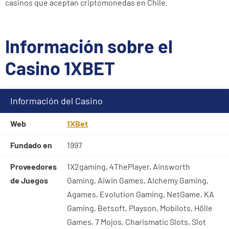
casinos que aceptan criptomonedas en Chile.
Información sobre el
Casino 1XBET
Información del Casino
Web
1XBet
Fundado en
1997
Proveedores
1X2gaming, 4ThePlayer, Ainsworth
de Juegos
Gaming, Aiwin Games, Alchemy Gaming,
Agames, Evolution Gaming, NetGame, KA
Gaming, Betsoft, Playson, Mobilots, Hölle
Games, 7 Mojos, Charismatic Slots, Slot