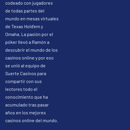
codeado con jugadores
de todas partes del
mundo en mesas virtuales
de Texas Hold’em y
Omaha. La pasión por el
póker llevó a Ramón a
descubrir el mundo de los
casinos online y por eso
se unió al equipo de
Suerte Casinos para
compartir con sus
lectores todo el
conocimiento que ha
acumulado tras pasar
años en los mejores
casinos online del mundo.