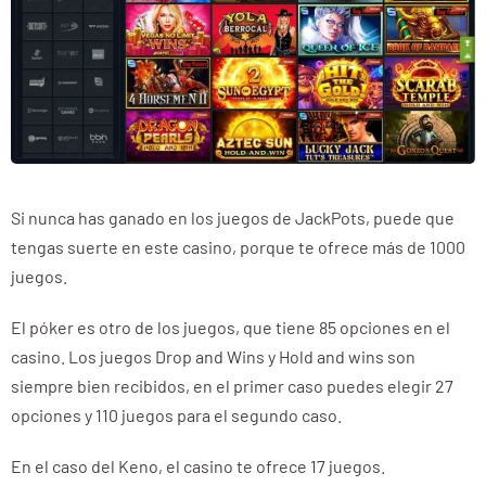
Si nunca has ganado en los juegos de JackPots, puede que
tengas suerte en este casino, porque te ofrece más de 1000
juegos.
El póker es otro de los juegos, que tiene 85 opciones en el
casino. Los juegos Drop and Wins y Hold and wins son
siempre bien recibidos, en el primer caso puedes elegir 27
opciones y 110 juegos para el segundo caso.
En el caso del Keno, el casino te ofrece 17 juegos.