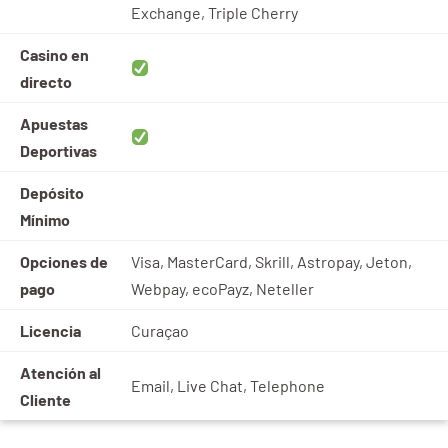
Exchange, Triple Cherry
Casino en
directo
Apuestas
Deportivas
Depósito
Mínimo
Opciones de
Visa, MasterCard, Skrill, Astropay, Jeton,
pago
Webpay, ecoPayz, Neteller
Licencia
Curaçao
Atención al
Email, Live Chat, Telephone
Cliente