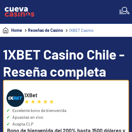
Home
Reseñas de Casino
1XBET Casino
1XBET Casino Chile -
Reseña completa
1XBet
Excelente bono de bienvenida
Apuestas en vivo
Acepta CLP
Bono de bienvenida del 200% hasta 1500 dólares y