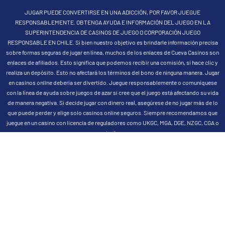
JUGAR PUEDE CONVERTIRSE EN UNA ADICCIÓN, POR FAVOR JUEGUE
RESPONSABLEMENTE. OBTENGA AYUDA E INFORMACIÓN DEL JUEGO EN LA
SUPERINTENDENCIA DE CASINOS DE JUEGO O CORPORACIÓN JUEGO
RESPONSABLE EN CHILE. Si bien nuestro objetivo es brindarle información precisa
sobre formas seguras de jugar en línea, muchos de los enlaces de Cueva Casinos son
enlaces de afiliados. Esto significa que podemos recibir una comisión, si hace clic y
realiza un depósito. Esto no afectará los términos del bono de ninguna manera. Jugar
en casinos online debería ser divertido. Juegue responsablemente o comuníquese
con la línea de ayuda sobre juegos de azar si cree que el juego está afectando su vida
de manera negativa. Si decide jugar con dinero real, asegúrese de no jugar más de lo
que puede perder y elige solo casinos online seguros. Siempre recomendamos que
juegue en un casino con licencia de reguladores como UKGC, MGA, DGE, NZGC, CGA o
similar.
© 2026 Todos los derechos reservados.