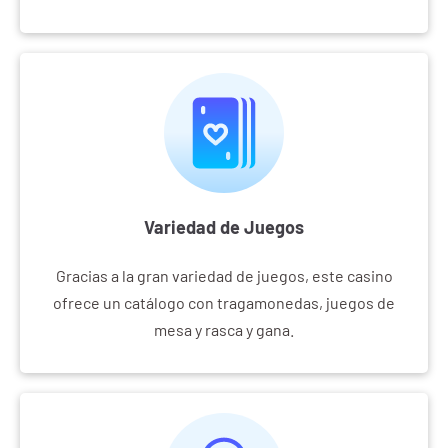
Variedad de Juegos
Gracias a la gran variedad de juegos, este casino
ofrece un catálogo con tragamonedas, juegos de
mesa y rasca y gana.