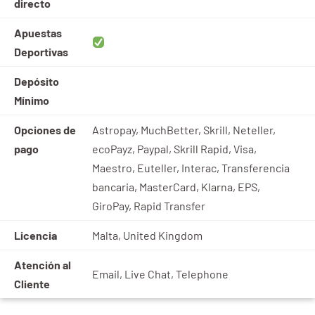
directo
Apuestas
Deportivas
Depósito
Mínimo
Opciones de
Astropay, MuchBetter, Skrill, Neteller,
pago
ecoPayz, Paypal, Skrill Rapid, Visa,
Maestro, Euteller, Interac, Transferencia
bancaria, MasterCard, Klarna, EPS,
GiroPay, Rapid Transfer
Licencia
Malta, United Kingdom
Atención al
Email, Live Chat, Telephone
Cliente