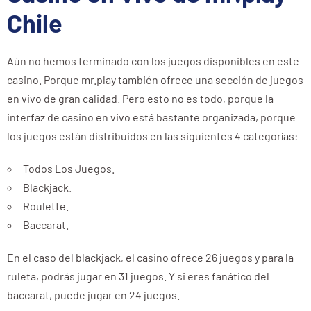
Chile
Aún no hemos terminado con los juegos disponibles en este
casino. Porque mr.play también ofrece una sección de juegos
en vivo de gran calidad. Pero esto no es todo, porque la
interfaz de casino en vivo está bastante organizada, porque
los juegos están distribuidos en las siguientes 4 categorías:
Todos Los Juegos.
Blackjack.
Roulette.
Baccarat.
En el caso del blackjack, el casino ofrece 26 juegos y para la
ruleta, podrás jugar en 31 juegos. Y si eres fanático del
baccarat, puede jugar en 24 juegos.