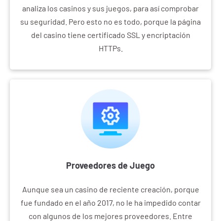
analiza los casinos y sus juegos, para así comprobar
su seguridad. Pero esto no es todo, porque la página
del casino tiene certificado SSL y encriptación
HTTPs.
Proveedores de Juego
Aunque sea un casino de reciente creación, porque
fue fundado en el año 2017, no le ha impedido contar
con algunos de los mejores proveedores. Entre