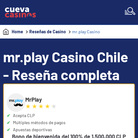
Home
Reseñas de Casino
mr.play Casino
mr.play Casino Chile
- Reseña completa
MrPlay
Acepta CLP
Múltiples métodos de pagos
Apuestas deportivas
Bono de bienvenida del 100% de 1.500.000 CLP