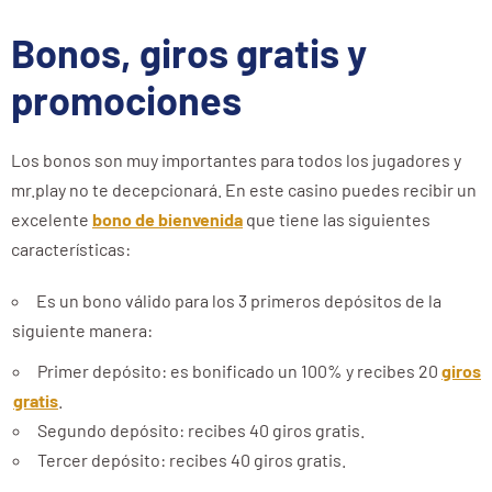
Bonos, giros gratis y
promociones
Los bonos son muy importantes para todos los jugadores y
mr.play no te decepcionará. En este casino puedes recibir un
excelente
bono de bienvenida
que tiene las siguientes
características:
Es un bono válido para los 3 primeros depósitos de la
siguiente manera:
Primer depósito: es bonificado un 100% y recibes 20
giros
gratis
.
Segundo depósito: recibes 40 giros gratis.
Tercer depósito: recibes 40 giros gratis.