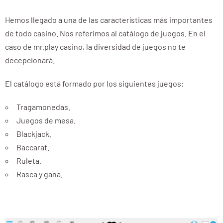
Hemos llegado a una de las características más importantes
de todo casino. Nos referimos al catálogo de juegos. En el
caso de mr.play casino, la diversidad de juegos no te
decepcionará.
El catálogo está formado por los siguientes juegos:
Tragamonedas.
Juegos de mesa.
Blackjack.
Baccarat.
Ruleta.
Rasca y gana.