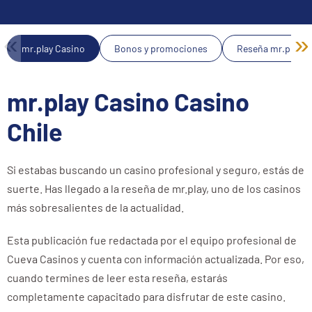
«
»
mr.play Casino
Bonos y promociones
Reseña mr.play C
mr.play Casino Casino
Chile
Si estabas buscando un casino profesional y seguro, estás de
suerte. Has llegado a la reseña de mr.play, uno de los casinos
más sobresalientes de la actualidad.
Esta publicación fue redactada por el equipo profesional de
Cueva Casinos y cuenta con información actualizada. Por eso,
cuando termines de leer esta reseña, estarás
completamente capacitado para disfrutar de este casino.