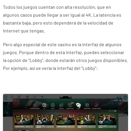
Todos los juegos cuentan con alta resolución, que en
algunos casos puede llegar a ser igual al 4K. La latencia es
bastante baja, pero esto dependerá de la velocidad de
Internet que tengas.
Pero algo especial de este casino es la interfaz de algunos
juegos. Porque dentro de esta interfaz, puedes seleccionar
la opción de “Lobby”, donde estarán otros juegos disponibles.
Por ejemplo, así se vería la interfaz del “Lobby”: