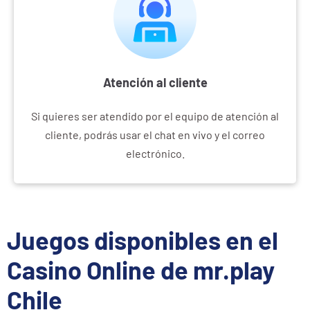
Atención al cliente
Si quieres ser atendido por el equipo de atención al
cliente, podrás usar el chat en vivo y el correo
electrónico.
Juegos disponibles en el
Casino Online de mr.play
Chile