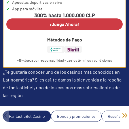
Apuestas deportivas en vivo
App para móviles
300% hasta 1.000.000 CLP
¡Juega Ahora!
Métodos de Pago
+18 – Juega con responsabilidad – Lee los términos y condiciones
¿Te gustaría conocer uno de los casinos mas conocidos en
Latinoamérica? Si es así, te damos la bienvenida a la reseña
de fantasticbet, uno de los casinos mas sobresalientes de
las región.
«
»
FantasticBet Casino
Bonos y promociones
Reseña Fant