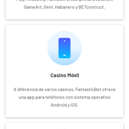
GameArt, Geni, Habanero y BETcontruct.
Casino Móvil
A diferencia de varios casinos, FantasticBet ofrece
una app para teléfonos con sistema operativo
Android y iOS.