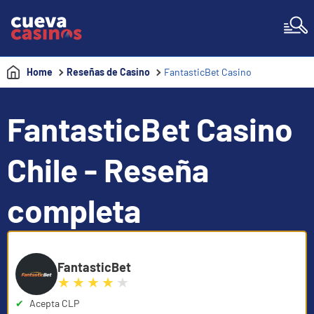
Home
Reseñas de Casino
FantasticBet Casino
FantasticBet Casino
Chile - Reseña
completa
FantasticBet
Acepta CLP