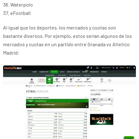
Waterpolo
eFootball
Al igual que los deportes, los mercados y cuotas son
bastante diversos. Por ejemplo, estos serían algunos de los
mercados y cuotas en un partido entre Granada vs Atletico
Madrid: