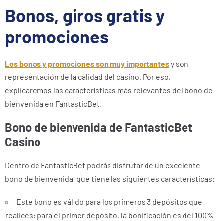
Bonos, giros gratis y
promociones
Los bonos y promociones son muy importantes
y son
representación de la calidad del casino. Por eso,
explicaremos las características más relevantes del bono de
bienvenida en FantasticBet.
Bono de bienvenida de FantasticBet
Casino
Dentro de FantasticBet podrás disfrutar de un excelente
bono de bienvenida, que tiene las siguientes características:
Este bono es válido para los primeros 3 depósitos que
realices: p
ara el primer depósito, la bonificación es del 100%