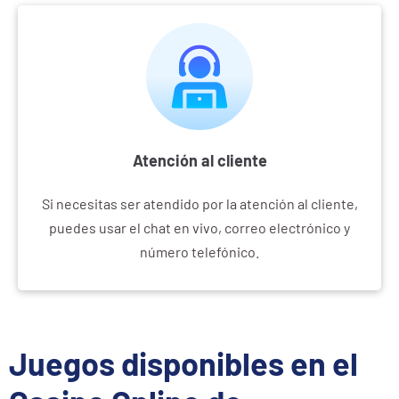
Atención al cliente
Si necesitas ser atendido por la atención al cliente,
puedes usar el chat en vivo, correo electrónico y
número telefónico.
Juegos disponibles en el