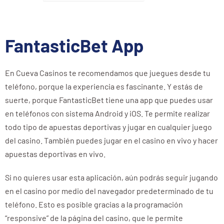
FantasticBet App
En Cueva Casinos te recomendamos que juegues desde tu
teléfono, porque la experiencia es fascinante. Y estás de
suerte, porque FantasticBet tiene una app que puedes usar
en teléfonos con sistema Android y iOS. Te permite realizar
todo tipo de apuestas deportivas y jugar en cualquier juego
del casino. También puedes jugar en el casino en vivo y hacer
apuestas deportivas en vivo.
Si no quieres usar esta aplicación, aún podrás seguir jugando
en el casino por medio del navegador predeterminado de tu
teléfono. Esto es posible gracias a la programación
“responsive” de la página del casino, que le permite