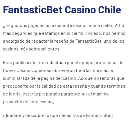
FantasticBet Casino
Chile
¿Te gustaría jugar en un excelente casino online chileno? Lo
más seguro es que estamos en lo cierto. Por eso, nos hemos
encargado de redactar la reseña de FantasticBet, uno de los
casinos más sobresalientes.
Esta publicación fue redactada por el equipo profesional de
Cueva Casinos, quienes obtuvieron toda la información
suministrada de la página del casino. Así que no tendrás que
preocuparte por la calidad de esta reseña y cuando termines
de leerla, estarás preparado para obtener el máximo
provecho de este casino.
¡Quédate y descubre lo que necesitas de FantasticBet!