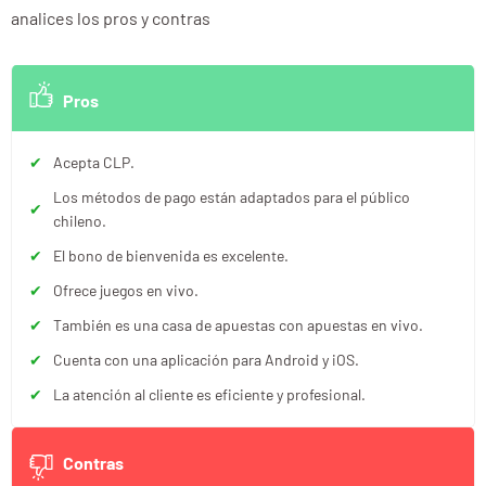
analices los pros y contras
Pros
Acepta CLP.
Los métodos de pago están adaptados para el público
chileno.
El bono de bienvenida es excelente.
Ofrece juegos en vivo.
También es una casa de apuestas con apuestas en vivo.
Cuenta con una aplicación para Android y iOS.
La atención al cliente es eficiente y profesional.
Contras