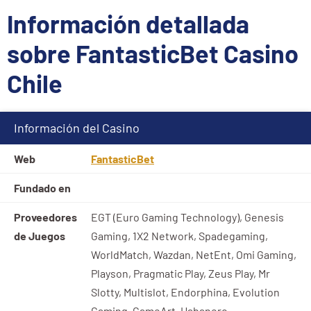
Información detallada
sobre FantasticBet Casino
Chile
Información del Casino
Web
FantasticBet
Fundado en
Proveedores
EGT (Euro Gaming Technology), Genesis
de Juegos
Gaming, 1X2 Network, Spadegaming,
WorldMatch, Wazdan, NetEnt, Omi Gaming,
Playson, Pragmatic Play, Zeus Play, Mr
Slotty, Multislot, Endorphina, Evolution
Gaming, GameArt, Habanero