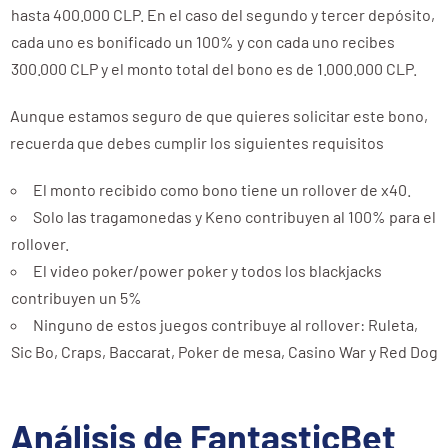
hasta 400.000 CLP.
En el caso del segundo y tercer depósito,
cada uno es bonificado un 100% y con cada uno recibes
300.000 CLP y el
monto total del bono es de 1.000.000 CLP.
Aunque estamos seguro de que quieres solicitar este bono,
recuerda que debes cumplir los siguientes requisitos
El monto recibido como bono tiene un rollover de x40.
Solo las tragamonedas y Keno contribuyen al 100% para el
rollover.
El video poker/power poker y todos los blackjacks
contribuyen un 5%
Ninguno de estos juegos contribuye al rollover: Ruleta,
Sic Bo, Craps, Baccarat, Poker de mesa, Casino War y Red Dog
Análisis de FantasticBet