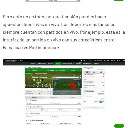
Pero esto no es todo, porque también puedes hacer
apuestas deportivas en vivo. Los deportes más famosos
siempre cuentan con partidos en vivo. Por ejemplo, esta es la
interfaz de un partido en vivo con sus estadísticas entre
Famalicao vs Portimonense: