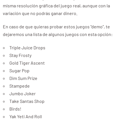
misma resolución gráfica del juego real, aunque con la
variación que no podrás ganar dinero.
En caso de que quieras probar estos juegos “demo”, te
dejaremos una lista de algunos juegos con esta opción:
Triple Juice Drops
Stay Frosty
Gold Tiger Ascent
Sugar Pop
Dim Sum Prize
Stampede
Jumbo Joker
Take Santas Shop
Birds!
Yak Yeti And Roll