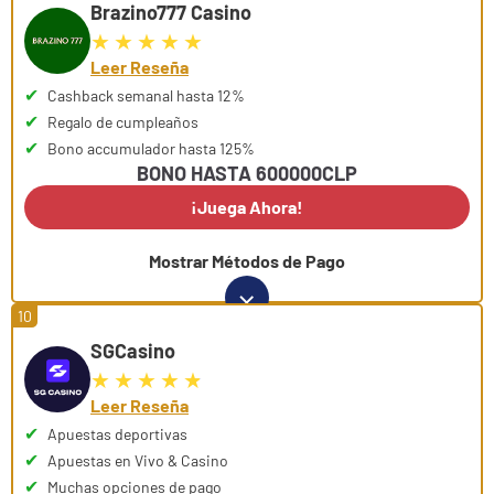
Brazino777 Casino
Leer Reseña
Cashback semanal hasta 12%
Regalo de cumpleaños
Bono accumulador hasta 125%
BONO HASTA 600000CLP
¡Juega Ahora!
Mostrar Métodos de Pago
Métodos de Pago
10
SGCasino
Leer Reseña
Apuestas deportivas
Apuestas en Vivo & Casino
Muchas opciones de pago