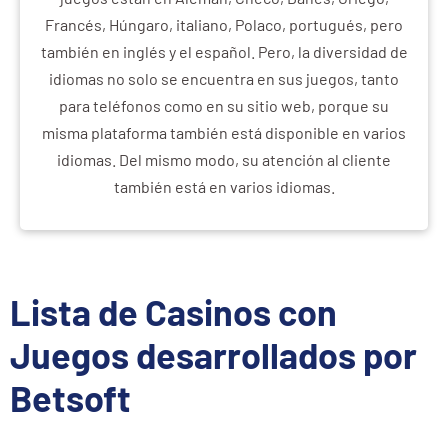
Francés, Húngaro, italiano, Polaco, portugués, pero
también en inglés y el español. Pero, la diversidad de
idiomas no solo se encuentra en sus juegos, tanto
para teléfonos como en su sitio web, porque su
misma plataforma también está disponible en varios
idiomas. Del mismo modo, su atención al cliente
también está en varios idiomas.
Lista de Casinos con
Juegos desarrollados por
Betsoft