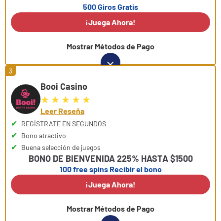
500 Giros Gratis
¡Juega Ahora!
Mostrar Métodos de Pago
Métodos de Pago
3
Booi Casino
Leer Reseña
REGÍSTRATE EN SEGUNDOS
Bono atractivo
Buena selección de juegos
BONO DE BIENVENIDA 225% HASTA $1500
100 free spins Recibir el bono
¡Juega Ahora!
Mostrar Métodos de Pago
Métodos de Pago