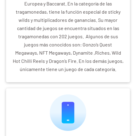
Europea y Baccarat. En la categoría de las
tragamonedas, tiene la función especial de sticky
wilds y multiplicadores de ganancias. Su mayor
cantidad de juegos se encuentra situados en las
tragamonedas con 202 juegos. Algunos de sus
juegos más conocidos son: Gonzo’s Quest
Megaways, NFT Megaways, Dynamite ,Riches, Wild
Hot Chilli Reels y Dragon’s Fire. En los demás juegos,
únicamente tiene un juego de cada categoría.