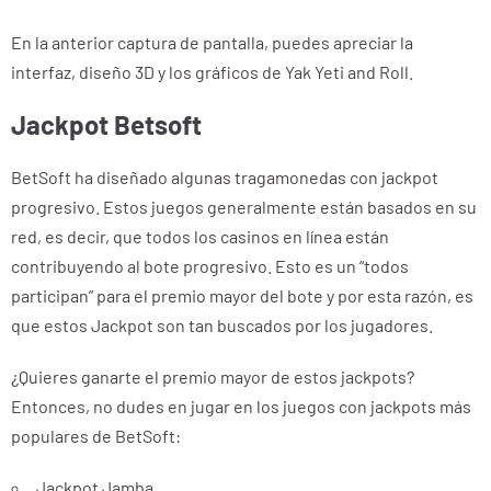
En la anterior captura de pantalla, puedes apreciar la
interfaz, diseño 3D y los gráficos de Yak Yeti and Roll.
Jackpot Betsoft
BetSoft ha diseñado algunas tragamonedas con jackpot
progresivo. Estos juegos generalmente están basados en su
red, es decir, que todos los casinos en línea están
contribuyendo al bote progresivo. Esto es un “todos
participan” para el premio mayor del bote y por esta razón, es
que estos Jackpot son tan buscados por los jugadores.
¿Quieres ganarte el premio mayor de estos jackpots?
Entonces, no dudes en jugar en los juegos con jackpots más
populares de BetSoft:
Jackpot Jamba