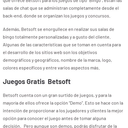
que ofrece Betsoft para los juegos de tipo “Bingo”, están las
salas de chat que se administran completamente desde el
back-end, donde se organizan los juegos y concursos.
Además, Betsoft se enorgullece en realizar sus salas de
bingo totalmente personalizadas y a gusto del cliente.
Algunas de las características que se toman en cuenta para
el desarrollo de los sitios web son los objetivos
demográficos y geográficos, nombre de la marca, logo,
colores específicos y entre varios aspectos más.
Juegos Gratis Betsoft
Betsoft cuenta con un gran surtido de juegos, y para la
mayoría de ellos ofrece la opción “Demo”. Esto se hace con la
intención de proporcionar a los jugadores y clientes la mejor
opción para conocer el juego antes de tomar alguna
decisión. Pero aunque son demos, podrás disfrutar de la