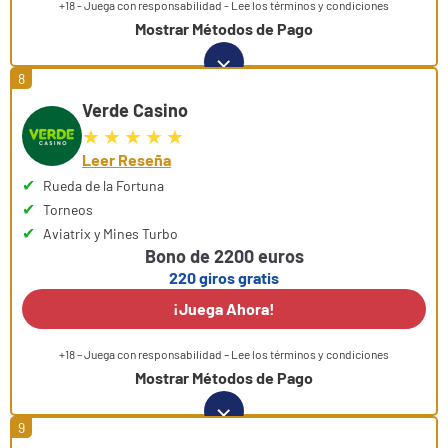
+18 - Juega con responsabilidad - Lee los términos y condiciones
Mostrar Métodos de Pago
Métodos de Pago
8
Ver Más
Verde Casino
Leer Reseña
Rueda de la Fortuna
Torneos
Aviatrix y Mines Turbo
Bono de 2200 euros
220 giros gratis
¡Juega Ahora!
+18 – Juega con responsabilidad – Lee los términos y condiciones
Mostrar Métodos de Pago
Métodos de Pago
9
Ver Más