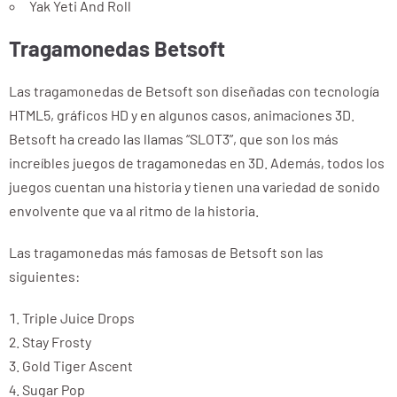
Yak Yeti And Roll
Tragamonedas Betsoft
Las tragamonedas de Betsoft son diseñadas con tecnología
HTML5, gráficos HD y en algunos casos, animaciones 3D.
Betsoft ha creado las llamas “SLOT3”, que son los más
increíbles juegos de tragamonedas en 3D. Además, todos los
juegos cuentan una historia y tienen una variedad de sonido
envolvente que va al ritmo de la historia.
Las tragamonedas más famosas de Betsoft son las
siguientes:
Triple Juice Drops
Stay Frosty
Gold Tiger Ascent
Sugar Pop