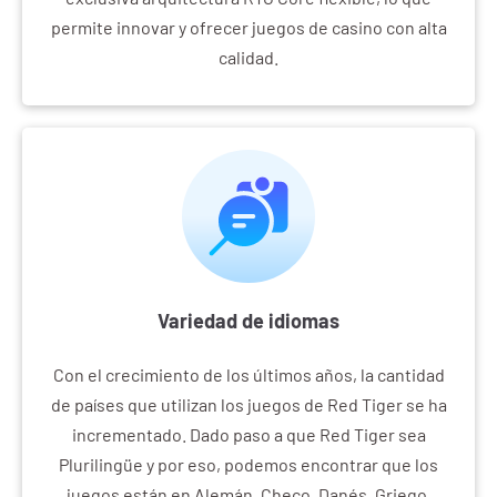
permite innovar y ofrecer juegos de casino con alta
calidad.
Variedad de idiomas
Con el crecimiento de los últimos años, la cantidad
de países que utilizan los juegos de Red Tiger se ha
incrementado. Dado paso a que
Red Tiger
sea
Plurilingüe y por eso, podemos encontrar que los
juegos están en Alemán, Checo, Danés, Griego,