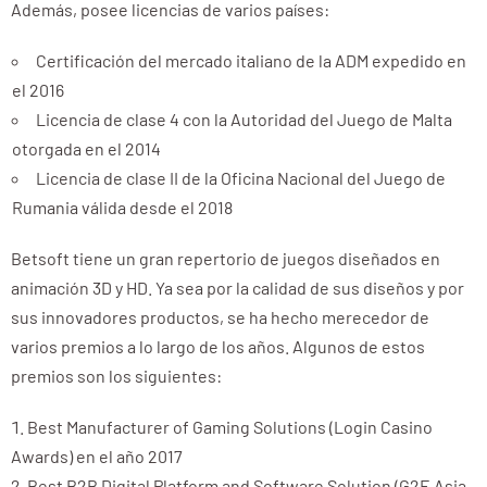
Además, posee licencias de varios países:
Certificación del mercado italiano de la ADM expedido en
el 2016
Licencia de clase 4 con la Autoridad del Juego de Malta
otorgada en el 2014
Licencia de clase II de la Oficina Nacional del Juego de
Rumania válida desde el 2018
Betsoft tiene un gran repertorio de juegos diseñados en
animación 3D y HD. Ya sea por la calidad de sus diseños y por
sus innovadores productos, se ha hecho merecedor de
varios premios a lo largo de los años. Algunos de estos
premios son los siguientes:
Best Manufacturer of Gaming Solutions (Login Casino
Awards) en el año 2017
Best B2B Digital Platform and Software Solution (G2E Asia