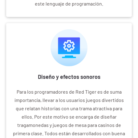
este lenguaje de programación.
Diseño y efectos sonoros
Para los programadores de Red Tiger es de suma
importancia, llevar a los usuarios juegos divertidos
que relatan historias con una trama atractiva para
ellos. Por este motivo se encarga de diseñar
tragamonedas y juegos de mesa para casinos de
primera clase. Todos están desarrollados con buena