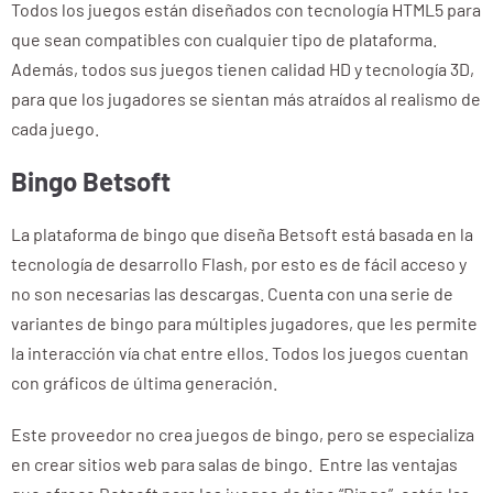
Todos los juegos están diseñados con tecnología HTML5 para
que sean compatibles con cualquier tipo de plataforma.
Además, todos sus juegos tienen calidad HD y tecnología 3D,
para que los jugadores se sientan más atraídos al realismo de
cada juego.
Bingo Betsoft
La plataforma de bingo que diseña Betsoft está basada en la
tecnología de desarrollo Flash, por esto es de fácil acceso y
no son necesarias las descargas. Cuenta con una serie de
variantes de bingo para múltiples jugadores, que les permite
la interacción vía chat entre ellos. Todos los juegos cuentan
con gráficos de última generación.
Este proveedor no crea juegos de bingo, pero se especializa
en crear sitios web para salas de bingo. Entre las ventajas