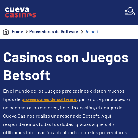
Home
Proveedores de Software
Betsoft
Casinos con Juegos
Betsoft
En el mundo de los Juegos para casinos existen muchos
tipos de
proveedores de software
, pero no te preocupes si
no conoces a los mejores. En esta ocasión, el equipo de
Cueva Casinos realizó una reseña de Betsoft. Aquí
responderemos todas tus dudas, gracias a que solo
utilizamos información actualizada sobre los proveedores.