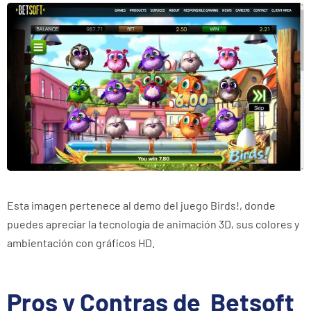
Esta imagen pertenece al demo del juego Birds!, donde
puedes apreciar la tecnología de animación 3D, sus colores y
ambientación con gráficos HD.
Pros y Contras de Betsoft