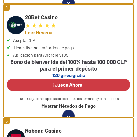
4
Ver Más
20Bet Casino
Leer Reseña
Acepta CLP
Tiene diversos métodos de pago
Aplicación para Android y iOS
Bono de bienvenida del 100% hasta 100.000 CLP
para el primer depósito
120 giros gratis
¡Juega Ahora!
+18 – Juega con responsabilidad – Lee los términos y condiciones
Mostrar Métodos de Pago
Métodos de Pago
5
Ver Más
Rabona Casino