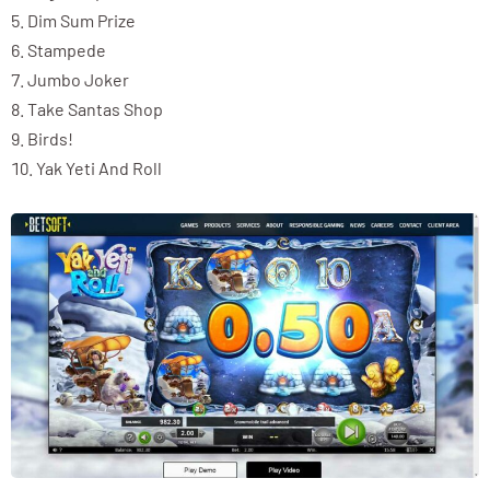
Dim Sum Prize
Stampede
Jumbo Joker
Take Santas Shop
Birds!
Yak Yeti And Roll