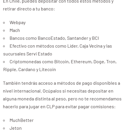
En Chile, puedes depositar con todos estos métodos y
retirar directo a tu banco:
Webpay
Mach
Bancos como BancoEstado, Santander y BCI
Efectivo con métodos como Líder, Caja Vecina y las
sucursales Servi Estado
Criptomonedas como Bitcoin, Ethereum, Doge, Tron,
Ripple, Cardano y Litecoin
También tendrás acceso a métodos de pago disponibles a
nivel internacional. Ocúpalos si necesitas depositar en
alguna moneda distinta al peso, pero no te recomendamos
hacerlo para jugar en CLP para evitar pagar comisiones:
MuchBetter
Jeton