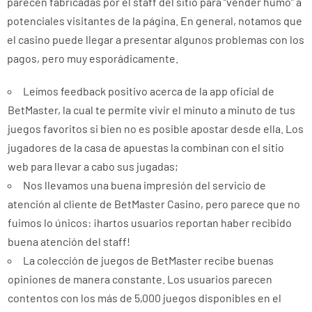
parecen fabricadas por el staff del sitio para “vender humo” a
potenciales visitantes de la página. En general, notamos que
el casino puede llegar a presentar algunos problemas con los
pagos, pero muy esporádicamente.
Leímos feedback positivo acerca de la app oficial de
BetMaster, la cual te permite vivir el minuto a minuto de tus
juegos favoritos si bien no es posible apostar desde ella. Los
jugadores de la casa de apuestas la combinan con el sitio
web para llevar a cabo sus jugadas;
Nos llevamos una buena impresión del servicio de
atención al cliente de BetMaster Casino, pero parece que no
fuimos lo únicos: ¡hartos usuarios reportan haber recibido
buena atención del staff!
La colección de juegos de BetMaster recibe buenas
opiniones de manera constante. Los usuarios parecen
contentos con los más de 5,000 juegos disponibles en el