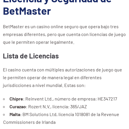
BetMaster
BetMaster es un casino online seguro que opera bajo tres
empresas diferentes, pero que cuenta con licencias de juego
que le permiten operar legalmente.
Lista de Licencias
El casino cuenta con múltiples autorizaciones de juego que
le permiten operar de manera legal en diferentes
jurisdicciones a nivel mundial. Estas son:
Chipre
: Reinvent Ltd., número de empresa: HE347217
Curazao
: Rozert N.V., licencia: 365/JAZ
Malta
: BM Solutions Ltd, licencia 1018081 de la Revenue
Commissioners de Irlanda