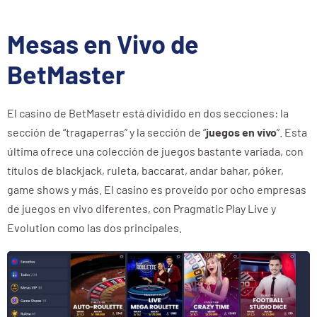
Mesas en Vivo de
BetMaster
El casino de BetMasetr está dividido en dos secciones: la
sección de “tragaperras” y la sección de “
juegos en vivo
”. Esta
última ofrece una colección de juegos bastante variada, con
títulos de blackjack, ruleta, baccarat, andar bahar, póker,
game shows y más. El casino es proveído por ocho empresas
de juegos en vivo diferentes, con Pragmatic Play Live y
Evolution como las dos principales.