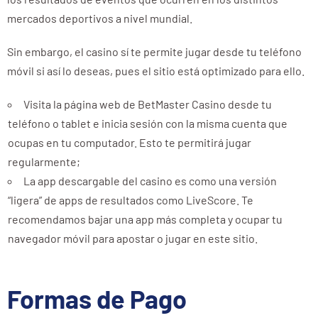
mercados deportivos a nivel mundial.
Sin embargo, el casino sí te permite jugar desde tu teléfono
móvil si así lo deseas, pues el sitio está optimizado para ello.
Visita la página web de BetMaster Casino desde tu
teléfono o tablet e inicia sesión con la misma cuenta que
ocupas en tu computador. Esto te permitirá jugar
regularmente;
La app descargable del casino es como una versión
“ligera” de apps de resultados como LiveScore. Te
recomendamos bajar una app más completa y ocupar tu
navegador móvil para apostar o jugar en este sitio.
Formas de Pago