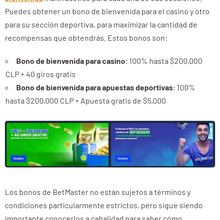
Puedes obtener un bono de bienvenida para el casino y otro
para su sección deportiva, para maximizar la cantidad de
recompensas que obtendrás. Estos bonos son:
Bono de bienvenida para casino
: 100% hasta $200,000
CLP + 40 giros gratis
Bono de bienvenida para apuestas deportivas
: 100%
hasta $200,000 CLP + Apuesta gratis de $5,000
Los bonos de BetMaster no están sujetos a términos y
condiciones particularmente estrictos, pero sigue siendo
importante conocerlos a cabalidad para saber cómo