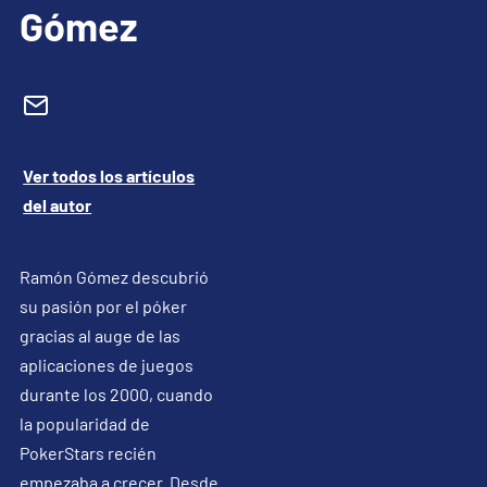
Gómez
Ver todos los artículos
del autor
Ramón Gómez descubrió
su pasión por el póker
gracias al auge de las
aplicaciones de juegos
durante los 2000, cuando
la popularidad de
PokerStars recién
empezaba a crecer. Desde