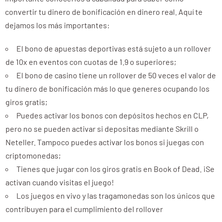
convertir tu dinero de bonificación en dinero real. Aquí te
dejamos los más importantes:
El bono de apuestas deportivas está sujeto a un rollover
de 10x en eventos con cuotas de 1.9 o superiores;
El bono de casino tiene un rollover de 50 veces el valor de
tu dinero de bonificación más lo que generes ocupando los
giros gratis;
Puedes activar los bonos con depósitos hechos en CLP,
pero no se pueden activar si depositas mediante Skrill o
Neteller. Tampoco puedes activar los bonos si juegas con
criptomonedas;
Tienes que jugar con los giros gratis en Book of Dead. ¡Se
activan cuando visitas el juego!
Los juegos en vivo y las tragamonedas son los únicos que
contribuyen para el cumplimiento del rollover