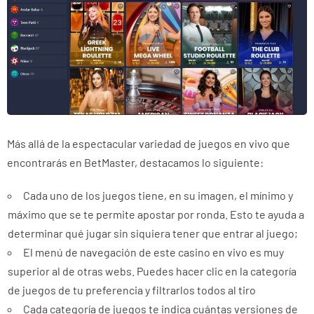
Más allá de la espectacular variedad de juegos en vivo que
encontrarás en BetMaster, destacamos lo siguiente:
Cada uno de los juegos tiene, en su imagen, el mínimo y
máximo que se te permite apostar por ronda. Esto te ayuda a
determinar qué jugar sin siquiera tener que entrar al juego;
El menú de navegación de este casino en vivo es muy
superior al de otras webs. Puedes hacer clic en la categoría
de juegos de tu preferencia y filtrarlos todos al tiro
Cada categoría de juegos te indica cuántas versiones de