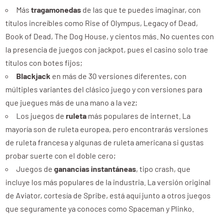
Más
tragamonedas
de las que te puedes imaginar, con
títulos increíbles como Rise of Olympus, Legacy of Dead,
Book of Dead, The Dog House, y cientos más. No cuentes con
la presencia de juegos con jackpot, pues el casino solo trae
títulos con botes fijos;
Blackjack
en más de 30 versiones diferentes, con
múltiples variantes del clásico juego y con versiones para
que juegues más de una mano a la vez;
Los juegos de
ruleta
más populares de internet. La
mayoría son de ruleta europea, pero encontrarás versiones
de ruleta francesa y algunas de ruleta americana si gustas
probar suerte con el doble cero;
Juegos de
ganancias instantáneas
, tipo crash, que
incluye los más populares de la industria. La versión original
de Aviator, cortesía de Spribe, está aquí junto a otros juegos
que seguramente ya conoces como Spaceman y Plinko.