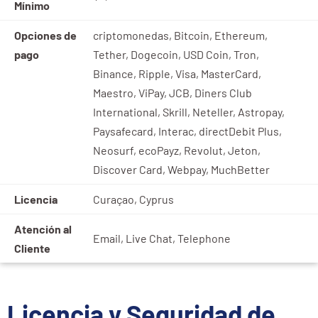
Mínimo
Opciones de
criptomonedas, Bitcoin, Ethereum,
pago
Tether, Dogecoin, USD Coin, Tron,
Binance, Ripple, Visa, MasterCard,
Maestro, ViPay, JCB, Diners Club
International, Skrill, Neteller, Astropay,
Paysafecard, Interac, directDebit Plus,
Neosurf, ecoPayz, Revolut, Jeton,
Discover Card, Webpay, MuchBetter
Licencia
Curaçao, Cyprus
Atención al
Email, Live Chat, Telephone
Cliente
Licencia y Seguridad de