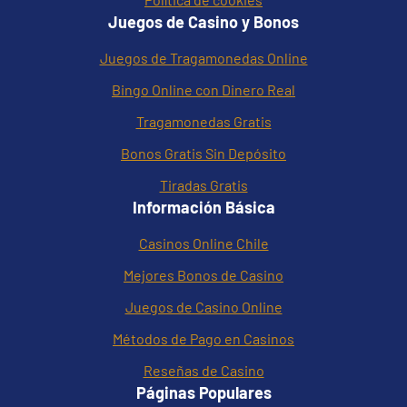
Juegos de Casino y Bonos
Juegos de Tragamonedas Online
Bingo Online con Dinero Real
Tragamonedas Gratis
Bonos Gratis Sin Depósito
Tiradas Gratis
Información Básica
Casinos Online Chile
Mejores Bonos de Casino
Juegos de Casino Online
Métodos de Pago en Casinos
Reseñas de Casino
Páginas Populares