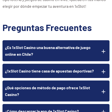
elegir por dónde empezar tu aventura en 1xSlot!
Preguntas Frecuentes
¿Es 1xSlot Casino una buena alternativa de juego
online en Chile?
¿1xSlot Casino tiene casa de apuestas deportivas?
1xSlot es un fantástico casino online para visitar en
Chile. El sitio tiene más de 6,000 juegos, trabaja con
pesos chilenos y ofrece fantásticas bonificaciones
¿Qué opciones de método de pago ofrece 1xSlot
No, este sitio solo cuenta con juegos de casino
Casino?
tradicionales y una sección de juegos en vivo. Puedes
visitar
Sportaza
o
1XBet
si quieres apostar en deportes.
¿Cómo descargar la app de 1xSlot Casino?
1xSlot Casino cuenta acepta transferencias, pagos con