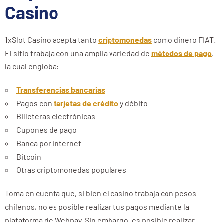
Casino
1xSlot Casino acepta tanto
criptomonedas
como dinero FIAT.
El sitio trabaja con una amplia variedad de
métodos de pago
,
la cual engloba:
Transferencias bancarias
Pagos con
tarjetas de crédito
y débito
Billeteras electrónicas
Cupones de pago
Banca por internet
Bitcoin
Otras criptomonedas populares
Toma en cuenta que, si bien el casino trabaja con pesos
chilenos, no es posible realizar tus pagos mediante la
plataforma de Webpay. Sin embargo, es posible realizar