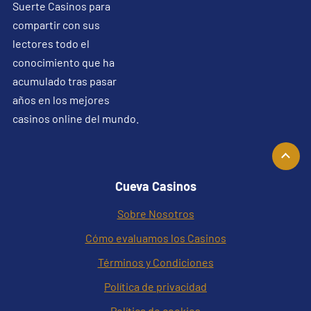
Suerte Casinos para
compartir con sus
lectores todo el
conocimiento que ha
acumulado tras pasar
años en los mejores
casinos online del mundo.
Cueva Casinos
Sobre Nosotros
Cómo evaluamos los Casinos
Términos y Condiciones
Política de privacidad
Política de cookies